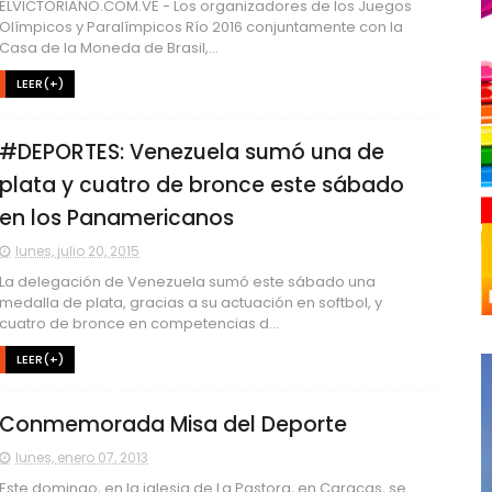
ELVICTORIANO.COM.VE - Los organizadores de los Juegos
Olímpicos y Paralímpicos Río 2016 conjuntamente con la
Casa de la Moneda de Brasil,...
LEER(+)
#DEPORTES: Venezuela sumó una de
plata y cuatro de bronce este sábado
en los Panamericanos
lunes, julio 20, 2015
La delegación de Venezuela sumó este sábado una
medalla de plata, gracias a su actuación en softbol, y
cuatro de bronce en competencias d...
LEER(+)
Conmemorada Misa del Deporte
lunes, enero 07, 2013
Este domingo, en la iglesia de La Pastora, en Caracas, se