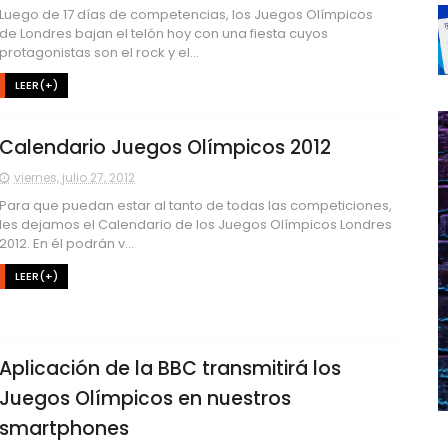
Luego de 17 días de competencias, los Juegos Olímpicos
de Londres bajan el telón hoy con una fiesta cuyos
protagonistas son el rock y el...
LEER(+)
Calendario Juegos Olímpicos 2012
viernes, julio 27, 2012
Para que puedan estar al tanto de todas las competiciones,
les dejamos el Calendario de los Juegos Olímpicos Londres
2012. En él podrán v...
LEER(+)
Aplicación de la BBC transmitirá los
Juegos Olímpicos en nuestros
smartphones