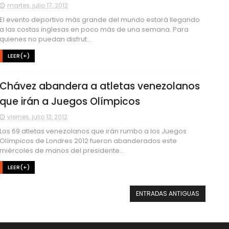
martes, julio 17, 2012
El evento deportivo más grande del mundo estará llegando
a las costas inglesas en poco más de una semana. Para
quienes no puedan disfrut...
LEER(+)
Chávez abandera a atletas venezolanos
que irán a Juegos Olímpicos
viernes, julio 13, 2012
Los 69 atletas venezolanos que irán rumbo a los Juegos
Olímpicos de Londres 2012 fueron abanderados este
miércoles de manos del presidente...
LEER(+)
ENTRADAS ANTIGUAS