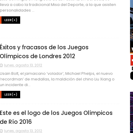
lleva a cabo la tradicional Misa del Deporte, a la que asisten
personalidades ...
LEER(+)
Éxitos y fracasos de los Juegos
Olímpicos de Londres 2012
lunes, agosto 13, 2012
Usain Bolt, el jamaicano ‘volador’, Michael Phelps, el nuevo
‘recordman’ de medallas, la maldición del chino Liu Xiang o
un incidente di...
LEER(+)
Este es el logo de los Juegos Olímpicos
de Río 2016
lunes, agosto 13, 2012