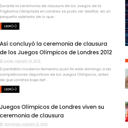
Durante la ceremonia de clausura de los Juegos de la
Trigésima Olimpíada en Londres se pudo ver desfilar, en un
pequeño adelanto de lo que...
LEER(+)
Así concluyó la ceremonia de clausura
de los Juegos Olímpicos de Londres 2012
lunes, agosto 13, 2012
El pentatlón moderno femenino puso fin este domingo a las
competiciones deportivas de los Juegos Olímpicos, antes
de que Londres baje def...
LEER(+)
Juegos Olímpicos de Londres viven su
ceremonia de clausura
domingo, agosto 12, 2012