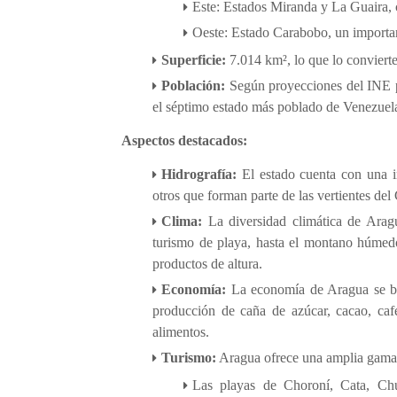
Este: Estados Miranda y La Guaira, co
Oeste: Estado Carabobo, un important
Superficie:
7.014 km², lo que lo conviert
Población:
Según proyecciones del INE pa
el séptimo estado más poblado de Venezuel
Aspectos destacados:
Hidrografía:
El estado cuenta con una i
otros que forman parte de las vertientes del
Clima:
La diversidad climática de Aragua
turismo de playa, hasta el montano húmedo
productos de altura.
Economía:
La economía de Aragua se bas
producción de caña de azúcar, cacao, café,
alimentos.
Turismo:
Aragua ofrece una amplia gama d
Las playas de Choroní, Cata, Chu