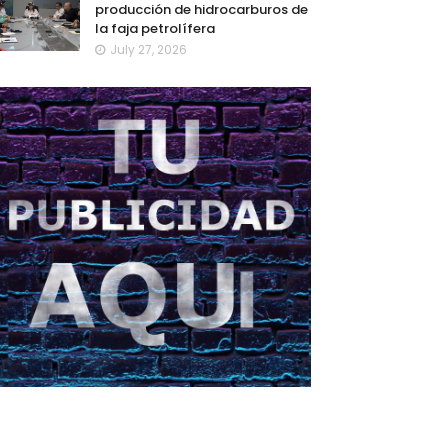
producción de hidrocarburos de
la faja petrolífera
July 27, 2026