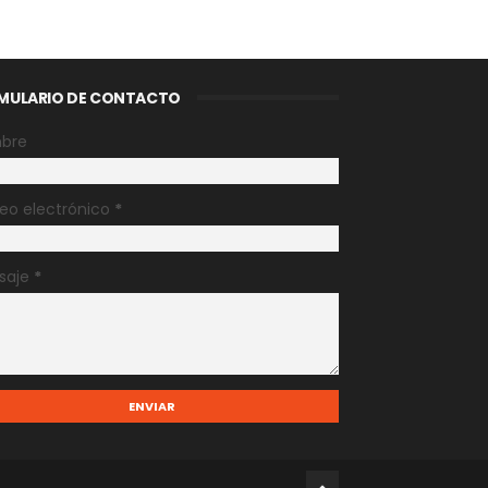
MULARIO DE CONTACTO
bre
eo electrónico
*
saje
*