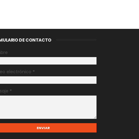
MULARIO DE CONTACTO
bre
eo electrónico
*
saje
*