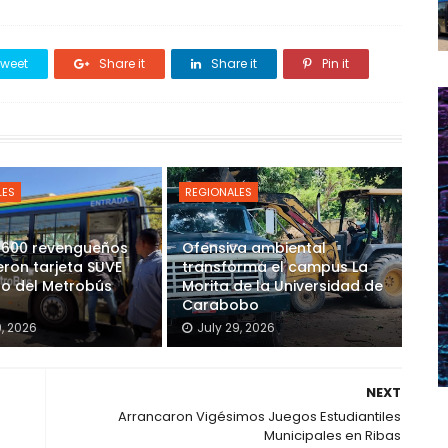
weet
Share it
Share it
Pin it
LES
REGIONALES
 600 revengueños
Ofensiva ambiental
eron tarjeta SUVE
transforma el campus La
so del Metrobús
Morita de la Universidad de
Carabobo
9, 2026
July 29, 2026
NEXT
Arrancaron Vigésimos Juegos Estudiantiles
Municipales en Ribas