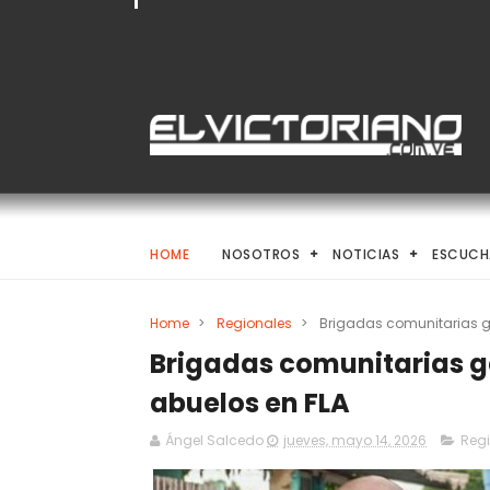
HOME
NOSOTROS
NOTICIAS
ESCUCH
Home
>
Regionales
>
Brigadas comunitarias ga
Brigadas comunitarias g
abuelos en FLA
Ángel Salcedo
jueves, mayo 14, 2026
Reg