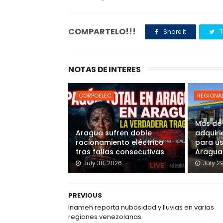
COMPARTELO!!!
Share it
T
NOTAS DE INTERES
CORPOELEC
REGIONA
Más de
Aragua sufren doble
adquiri
racionamiento eléctrico
para u
tras fallas consecutivas
Aragua
July 30, 2026
July 2
PREVIOUS
Inameh reporta nubosidad y lluvias en varias
regiones venezolanas