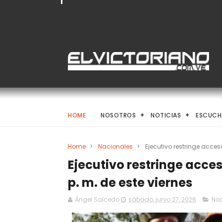
HOME
NOSOTROS
NOTICIAS
ESCUCH
Home
>
Nacionales
>
Ejecutivo restringe acceso
Ejecutivo restringe acces
p. m. de este viernes
Ángel Salcedo
sábado, junio 27, 2026
Nac