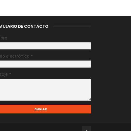
MULARIO DE CONTACTO
bre
eo electrónico
*
saje
*