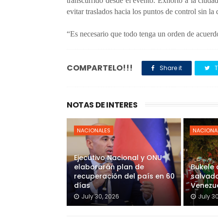
transcurrido desde el evento. Exhortó a la ciud
evitar traslados hacia los puntos de control sin la
“Es necesario que todo tenga un orden de acuerd
COMPARTELO!!!
Share it
T
NOTAS DE INTERES
NACIONALES
NACIONA
Ejecutivo Nacional y ONU
elaborarán plan de
Bukele
recuperación del país en 60
salvado
días
Venezu
July 30, 2026
July 3