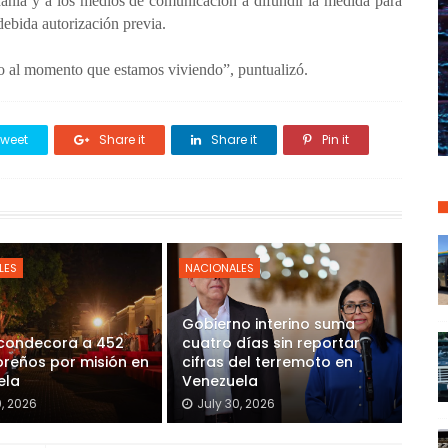
adanía y a los medios de comunicación a difundir la medida para
 debida autorización previa.
o al momento que estamos viviendo”, puntualizó.
weet
Share it
Share it
Pin it
LES
NACIONALES
Gobierno interino suma
 condecora a 452
cuatro días sin reportar
reños por misión en
cifras del terremoto en
ela
Venezuela
0, 2026
July 30, 2026