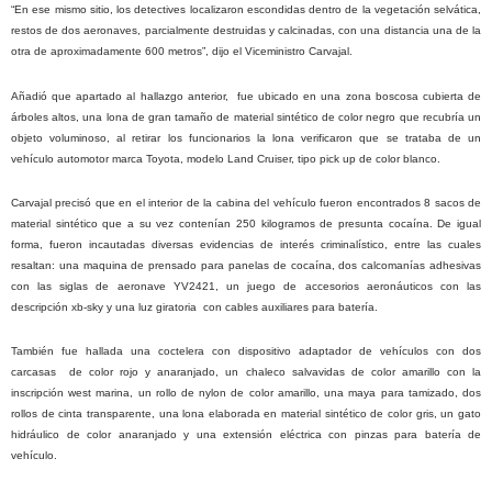
“En ese mismo sitio, los detectives localizaron escondidas dentro de la vegetación selvática,
restos de dos aeronaves, parcialmente destruidas y calcinadas, con una distancia una de la
otra de aproximadamente 600 metros”, dijo el Viceministro Carvajal.
Añadió que apartado al hallazgo anterior, fue ubicado en una zona boscosa cubierta de
árboles altos, una lona de gran tamaño de material sintético de color negro que recubría un
objeto voluminoso, al retirar los funcionarios la lona verificaron que se trataba de un
vehículo automotor marca Toyota, modelo Land Cruiser, tipo pick up de color blanco.
Carvajal precisó que en el interior de la cabina del vehículo fueron encontrados 8 sacos de
material sintético que a su vez contenían 250 kilogramos de presunta cocaína. De igual
forma, fueron incautadas diversas evidencias de interés criminalístico, entre las cuales
resaltan: una maquina de prensado para panelas de cocaína, dos calcomanías adhesivas
con las siglas de aeronave YV2421, un juego de accesorios aeronáuticos con las
descripción xb-sky y una luz giratoria con cables auxiliares para batería.
También fue hallada una coctelera con dispositivo adaptador de vehículos con dos
carcasas de color rojo y anaranjado, un chaleco salvavidas de color amarillo con la
inscripción west marina, un rollo de nylon de color amarillo, una maya para tamizado, dos
rollos de cinta transparente, una lona elaborada en material sintético de color gris, un gato
hidráulico de color anaranjado y una extensión eléctrica con pinzas para batería de
vehículo.