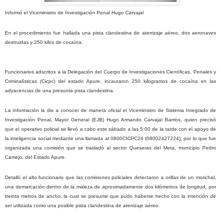
Informó el Viceministro de Investigación Penal Hugo Carvajal
En el procedimiento fue hallada una pista clandestina de aterrizaje aéreo, dos aeronaves
destruidas y 250 kilos de cocaína.
Funcionarios adscritos a la Delegación del Cuerpo de Investigaciones Científicas, Penales y
Criminalísticas (Cicpc) del estado Apure, incautaron 250 kilogramos de cocaína en las
adyacencias de una presunta pista clandestina.
La información la dio a conocer de manera oficial el Viceministro de Sistema Integrado de
Investigación Penal, Mayor General (EJB) Hugo Armando Carvajal Barrios, quien precisó
que el operativo policial se llevó a cabo este sábado a las 5:00 de la tarde con el apoyo de
la inteligencia social mediante una llamada al 0800CICPC24 (08002427224), por lo que fue
organizada una comisión que se trasladó al sector Queseras del Meta, municipio Pedro
Camejo, del Estado Apure.
Detalló el alto funcionario que las comisiones policiales detectaron a orillas de un morichal,
una demarcación dentro de la maleza de aproximadamente dos kilómetros de longitud, por
treinta metros de ancho, la cual se presume que pudo haberse hecho con la intención de
ser utilizada como una posible pista clandestina de aterrizaje aéreo.