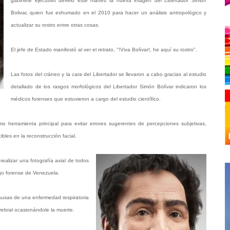
gabinete ejecutivo develó este martes la nueva imagen del Libertador Simón
Bolivar, quien fue exhumado en el 2010 para hacer un análisis antropológico y
actualizar su rostro entre otras cosas.
El jefe de Estado manifestó al ver el retrato, "!Viva Bolívar!, he aquí su rostro".
Las fotos del cráneo y la cara del Libertador se llevaron a cabo gracias al estudio
detallado de los rasgos morfológicos del Libertador Simón Bolívar indicaron los
médicos forenses que estuvieron a cargo del estudio científico.
o herramienta principal para evitar errores sugerentes de percepciones subjetivas,
bles en la reconstrucción facial.
ealizar una fotografía axial de todos
logo forense de Venezuela.
causas de una enfermedad respiratoria
erebral ocasionándole la muerte.