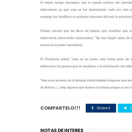
Al mismo tiempo precisaron que el estado anímico del Liberta
fallecimiento ya que este se fue deteriorando cada vez más 
embargo los científicos no pudieron descartar del todo la intoxicac
Chávez precisó que los libros de historia que enseñan que el
tuberculosis ahora están equivocados. "No hay ningún rastro de t
sentenció el primer mandatario.
El Presidente reiteró "este es su rostro, esto forma parte de 
referencia a los grupos que se opusieron a la exhumación del Libe
"Hay unos sectores de la llamada intelectualidad burguesa que tien
de Bolívar. (...) Hay algunos que tirotean la historia porque no les
COMPARTELO!!!
Share it
T
NOTAS DE INTERES