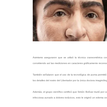
Asimismo aseguraron que se utilizó la técnica craneométrica com
convirtiendo así las mediciones en caracteres gráficamente reconoci
También señalaron que el uso de la tecnológica de punta permitió r
los detalles del rostro del Libertador por la única doctora imaginó
Además, el grupo científico certificó que Simón Bolívar murió por 
infecciosa aunado a dolores torácicos, esto le originó un edema c