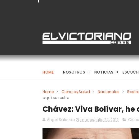
HOME
NOSOTROS
NOTICIAS
ESCUCH
Home
>
CienciaySalud
>
Nacionales
>
Rostr
aquí su rostro
Chávez: Viva Bolívar, he 
Ángel Salcedo
martes, julio 24, 2012
Cien