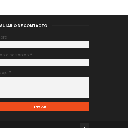
MULARIO DE CONTACTO
bre
eo electrónico
*
saje
*