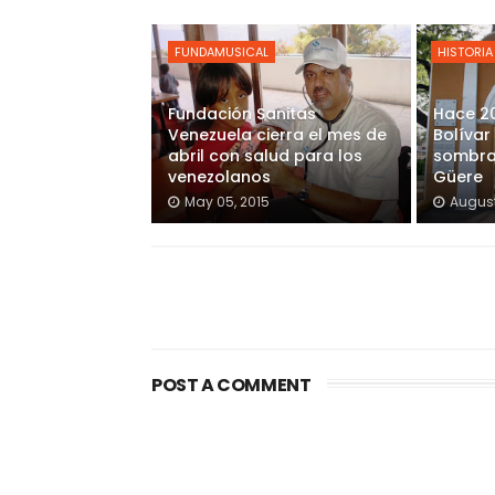
FUNDAMUSICAL
HISTORIA
Fundación Sanitas
Hace 2
Venezuela cierra el mes de
Bolívar
abril con salud para los
sombra
venezolanos
Güere
May 05, 2015
August
POST A COMMENT