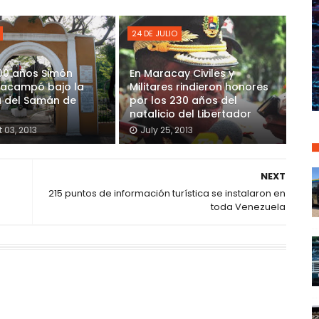
24 DE JULIO
00 años Simón
En Maracay Civiles y
 acampó bajo la
Militares rindieron honores
 del Samán de
por los 230 años del
natalicio del Libertador
 03, 2013
July 25, 2013
NEXT
215 puntos de información turística se instalaron en
toda Venezuela