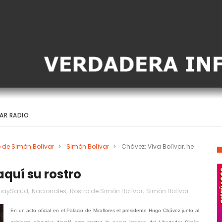
AR RADIO
o de Simón Bolívar
>
Simón Bolívar
>
Chávez: Viva Bolívar, he
aquí su rostro
ciaySalud
,
Nacionales
,
Rostro de Simón Bolívar
,
Simón Bolívar
En un acto oficial en el Palacio de Miraflores el presidente Hugo Chávez junto al