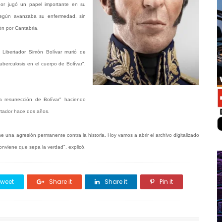
dor jugó un papel importante en su
según avanzaba su enfermedad, sin
ión por Cantabria.
 Libertador Simón Bolívar murió de
uberculosis en el cuerpo de Bolívar",
la resurrección de Bolívar" haciendo
rtador hace dos años.
e una agresión permanente contra la historia. Hoy vamos a abrir el archivo digitalizado
 conviene que sepa la verdad", explicó.
weet
Share it
Share it
Pin it