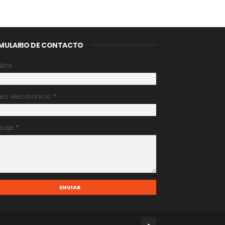
MULARIO DE CONTACTO
bre
eo electrónico
*
saje
*