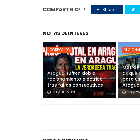
COMPARTELO!!!
Share it
T
NOTAS DE INTERES
CORPOELEC
REGIONA
Más de
Aragua sufren doble
adquiri
racionamiento eléctrico
para u
tras fallas consecutivas
Aragua
July 30, 2026
July 2