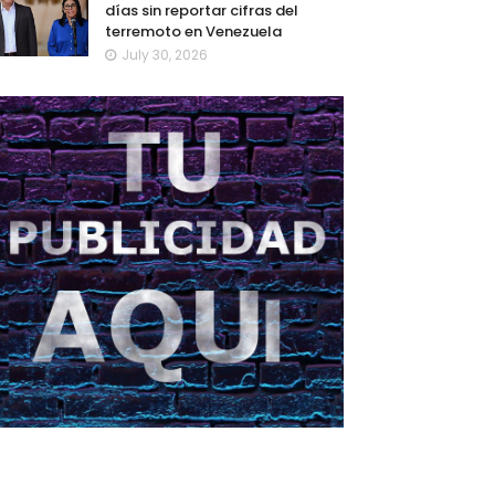
días sin reportar cifras del
terremoto en Venezuela
July 30, 2026