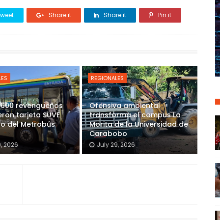
weet
Share it
Share it
Pin it
LES
REGIONALES
 600 revengueños
Ofensiva ambiental
eron tarjeta SUVE
transforma el campus La
so del Metrobús
Morita de la Universidad de
Carabobo
9, 2026
July 29, 2026