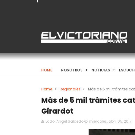
HOME
NOSOTROS
NOTICIAS
ESCUCH
Home
>
Regionales
>
Más de 5 mil trámites ca
Más de 5 mil trámites ca
Girardot
Lcdo. Angel Salcedo
miércoles, abril 05, 2017