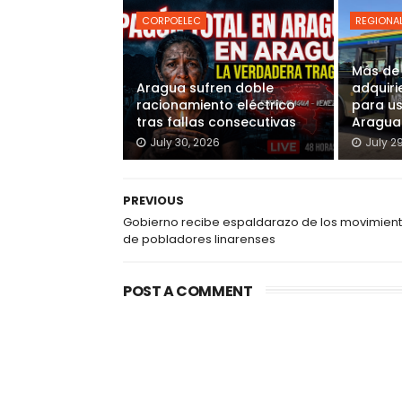
CORPOELEC
REGIONA
Más de
Aragua sufren doble
adquiri
racionamiento eléctrico
para u
tras fallas consecutivas
Aragua
July 30, 2026
July 2
PREVIOUS
Gobierno recibe espaldarazo de los movimien
de pobladores linarenses
POST A COMMENT