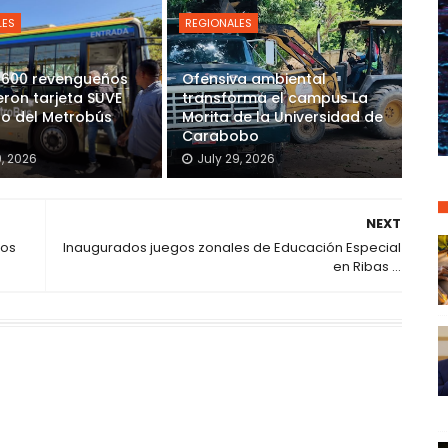
LES
REGIONALES
 600 revengueños
Ofensiva ambiental
eron tarjeta SUVE
transforma el campus La
so del Metrobús
Morita de la Universidad de
Carabobo
9, 2026
July 29, 2026
NEXT
tos
Inaugurados juegos zonales de Educación Especial
en Ribas …