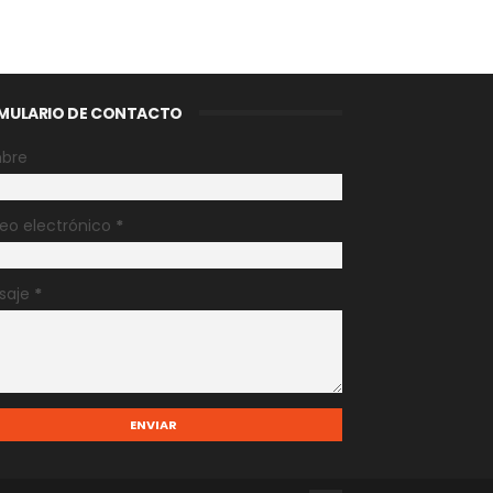
MULARIO DE CONTACTO
bre
eo electrónico
*
saje
*