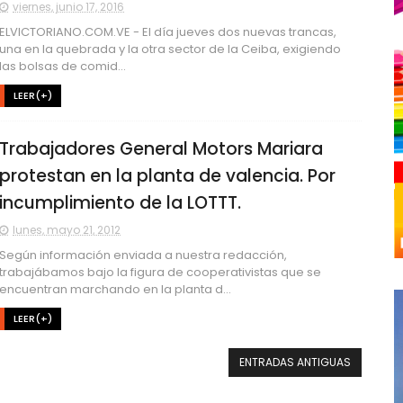
viernes, junio 17, 2016
ELVICTORIANO.COM.VE - El día jueves dos nuevas trancas,
una en la quebrada y la otra sector de la Ceiba, exigiendo
las bolsas de comid...
LEER(+)
Trabajadores General Motors Mariara
protestan en la planta de valencia. Por
incumplimiento de la LOTTT.
lunes, mayo 21, 2012
Según información enviada a nuestra redacción,
trabajábamos bajo la figura de cooperativistas que se
encuentran marchando en la planta d...
LEER(+)
ENTRADAS ANTIGUAS