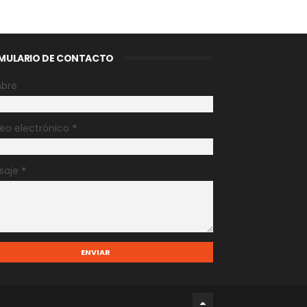
MULARIO DE CONTACTO
bre
eo electrónico
*
saje
*