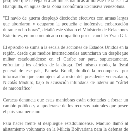
pesquero que navegaba a 48 millas náuticas al noreste de la isla La
Blanquilla, en aguas de la Zona Económica Exclusiva venezolana.
"El navío de guerra desplegó dieciocho efectivos con armas largas
que abordaron y ocuparon la pequeña e inofensiva embarcación
durante ocho horas", detalló este sábado el Ministerio de Relaciones
Exteriores, en un comunicado compartido por el canciller Yvan Gil.
El episodio se suma a la escala de acciones de Estados Unidos en la
región, desde que medios internacionales anunciaran un despliegue
militar estadounidense en el Caribe sur para, supuestamente,
enfrentar a los cárteles de la droga. Del mismo modo, la fiscal
general de ese país, Pamela Bondi, duplicó la recompensa por
información que condujera al arresto del presidente venezolano,
Nicolás Maduro, bajo la acusación infundada de liderar un "cártel
de narcotráfico".
Caracas denuncia que estas maniobras están orientadas a forzar un
cambio político y a apoderarse de los recursos naturales que posee
el país suramericano.
Para hacer frente al despliegue estadounidense, Maduro llamó al
alistamiento voluntario en la Milicia Bolivariana para la defensa de