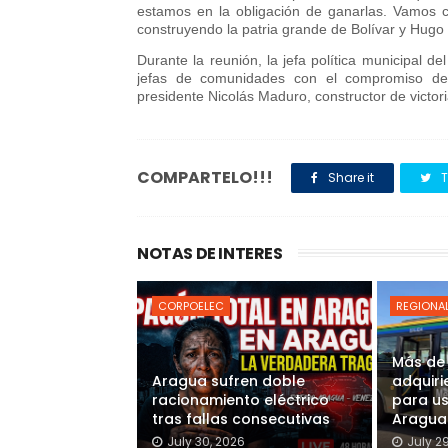
estamos en la obligación de ganarlas. Vamos c
construyendo la patria grande de Bolívar y Hugo
Durante la reunión, la jefa política municipal d
jefas de comunidades con el compromiso de d
presidente Nicolás Maduro, constructor de victori
COMPARTELO!!!
Share it
T
NOTAS DE INTERES
CORPOELEC
REGIONA
Más de
Aragua sufren doble
adquiri
racionamiento eléctrico
para u
tras fallas consecutivas
Aragua
July 30, 2026
July 2