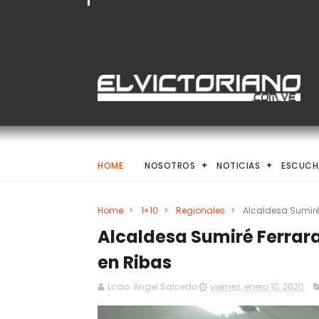
HOME
NOSOTROS
NOTICIAS
ESCUCH
Home
>
1×10
>
Regionales
>
Alcaldesa Sumiré
Alcaldesa Sumiré Ferrar
en Ribas
Lcdo. Angel Salcedo
viernes, enero 10, 2020