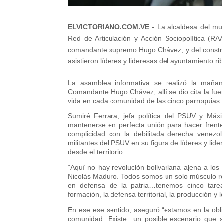
ELVICTORIANO.COM.VE -
La alcaldesa del mu
Red de Articulación y Acción Sociopolítica (R
comandante supremo Hugo Chávez, y del construc
asistieron líderes y lideresas del ayuntamiento ri
La asamblea informativa se realizó la mañ
Comandante Hugo Chávez, allí se dio cita la fue
vida en cada comunidad de las cinco parroquias 
Sumiré Ferrara, jefa política del PSUV y Máxim
mantenerse en perfecta unión para hacer frent
complicidad con la debilitada derecha venezo
militantes del PSUV en su figura de líderes y lid
desde el territorio.
“Aquí no hay revolución bolivariana ajena a lo
Nicolás Maduro. Todos somos un solo músculo rev
en defensa de la patria…tenemos cinco tarea
formación, la defensa territorial, la producción y l
En ese ese sentido, aseguró “estamos en la obli
comunidad. Existe un posible escenario que s