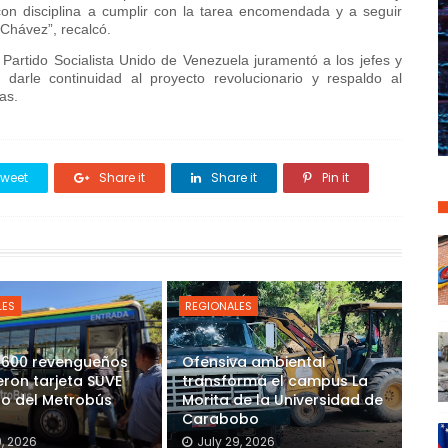
on disciplina a cumplir con la tarea encomendada y a seguir
 Chávez”, recalcó.
el Partido Socialista Unido de Venezuela juramentó a los jefes y
arle continuidad al proyecto revolucionario y respaldo al
as.
weet
Share it
Share it
Pin it
LES
REGIONALES
 600 revengueños
Ofensiva ambiental
eron tarjeta SUVE
transforma el campus La
so del Metrobús
Morita de la Universidad de
Carabobo
9, 2026
July 29, 2026