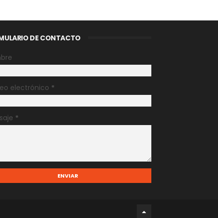
MULARIO DE CONTACTO
bre
eo electrónico
*
saje
*