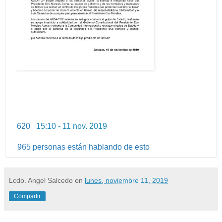
620
15:10 - 11 nov. 2019
I
n
965 personas están hablando de esto
f
o
r
Lcdo. Angel Salcedo
on
lunes, noviembre 11, 2019
m
a
Compartir
c
i