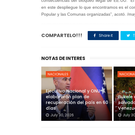
consecuencias del bloqueo ilegal de EE.UU. “El b
en este despliegue lo que encontramos es el com
Popular y las Comunas organizadas”, acotó. /ma
COMPARTELO!!!
Share it
T
NOTAS DE INTERES
NACIONALES
NACIONA
Ejecutivo Nacional y ONU
elaborarán plan de
Bukele
recuperación del país en 60
salvado
días
Venezu
July 30, 2026
July 3