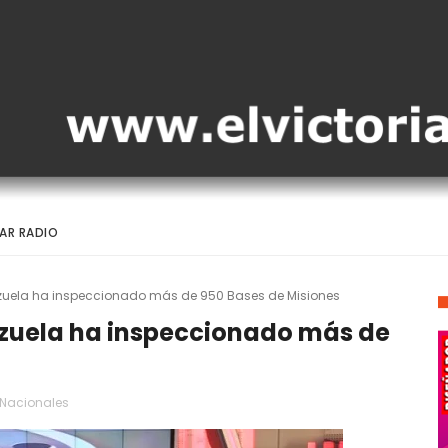
AR RADIO
uela ha inspeccionado más de 950 Bases de Misiones
uela ha inspeccionado más de
Nacionales