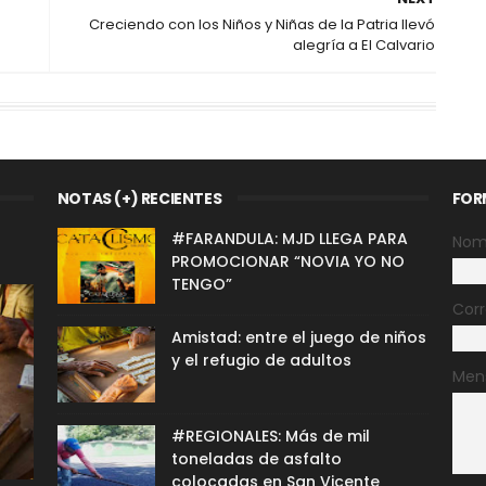
Creciendo con los Niños y Niñas de la Patria llevó
alegría a El Calvario
NOTAS (+) RECIENTES
FOR
#FARANDULA: MJD LLEGA PARA
Nom
PROMOCIONAR “NOVIA YO NO
TENGO”
Corr
Amistad: entre el juego de niños
y el refugio de adultos
Men
#REGIONALES: Más de mil
toneladas de asfalto
colocadas en San Vicente