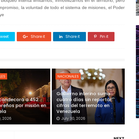
loqueo intenta limitarnos, inmovilizarnos en el territorio, pero
promiso, la voluntad de todo el sistema de misiones, el Poder
ye
weet
Share it
Share it
Pin it
LES
NACIONALES
Gobierno interino suma
 condecora a 452
cuatro días sin reportar
reños por misión en
cifras del terremoto en
ela
Venezuela
0, 2026
July 30, 2026
NEXT