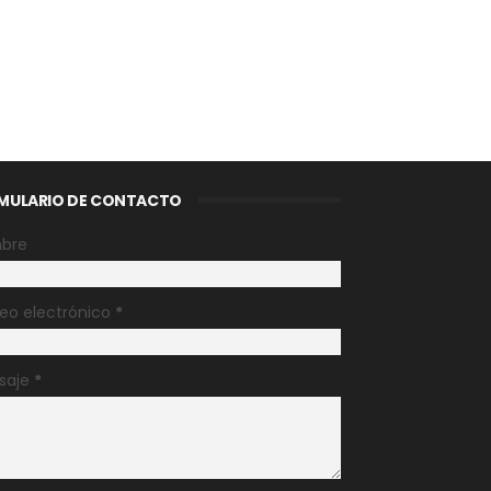
MULARIO DE CONTACTO
bre
eo electrónico
*
saje
*