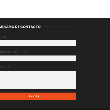
MULARIO DE CONTACTO
bre
eo electrónico
*
saje
*