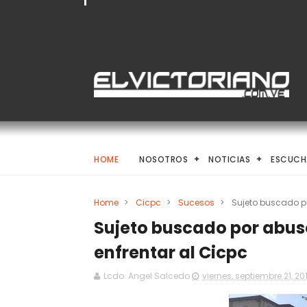
HOME
NOSOTROS
NOTICIAS
ESCUCH
Home
>
Cicpc
>
Sucesos
>
Sujeto buscado po
Sujeto buscado por abuso
enfrentar al Cicpc
Lcdo. Angel Salcedo
viernes, septiembre 21, 20