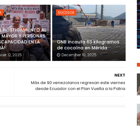
A
SUCESOS
AL HOSTIGAMIENTO AL
 MAYOR Y PERSONAS
SCAPACIDAD EN LA
GNB incauta 63 kilogramos
IA!
de cocaína en Mérida
er 12, 2025
December 10, 2025
NEXT
Más de 90 venezolanos regresan este viernes
desde Ecuador con el Plan Vuelta a la Patria