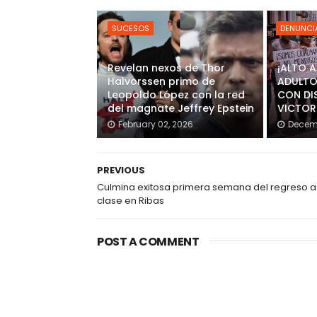
SUCESOS
DENUNCI
Revelan nexos de Thor
¡ALTO 
Halvorssen primo de
ADULTO
Leopoldo López con la red
CON DI
del magnate Jeffrey Epstein
VICTOR
February 02, 2026
Decemb
PREVIOUS
Culmina exitosa primera semana del regreso a
clase en Ribas
POST A COMMENT