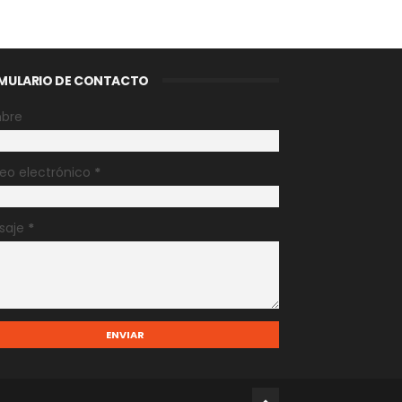
MULARIO DE CONTACTO
bre
eo electrónico
*
saje
*