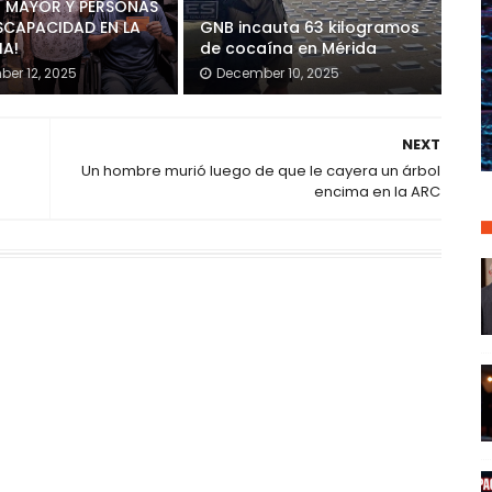
 MAYOR Y PERSONAS
SCAPACIDAD EN LA
GNB incauta 63 kilogramos
IA!
de cocaína en Mérida
er 12, 2025
December 10, 2025
NEXT
Un hombre murió luego de que le cayera un árbol
encima en la ARC