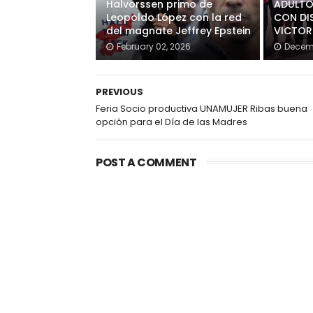
Halvorssen primo de
ADULTO
Leopoldo López con la red
CON DI
del magnate Jeffrey Epstein
VICTOR
February 02, 2026
Decemb
PREVIOUS
Feria Socio productiva UNAMUJER Ribas buena
opción para el Día de las Madres
POST A COMMENT