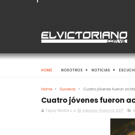
HOME
NOSOTROS
NOTICIAS
ESCUCH
Home
>
Sucesos
>
Cuatro jóvenes fueron acrib
Cuatro jóvenes fueron ac
Tepuy Media c.a.
sábado, mayo 13, 2017