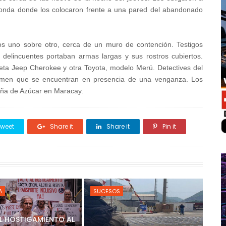
donda donde los colocaron frente a una pared del abandonado
os uno sobre otro, cerca de un muro de contención. Testigos
s delincuentes portaban armas largas y sus rostros cubiertos.
eta Jeep Cherokee y otra Toyota, modelo Merú. Detectives del
sumen que se encuentran en presencia de una venganza. Los
aña de Azúcar en Maracay.
weet
Share it
Share it
Pin it
A
SUCESOS
AL HOSTIGAMIENTO AL