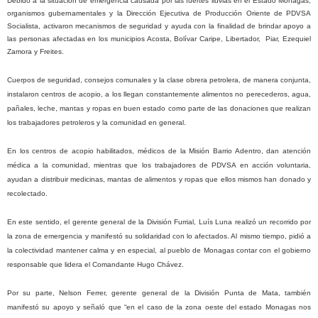
Debido a la situación de emergencia causada por las fuertes lluvias en el Estado Monagas,
organismos gubernamentales y
la Dirección
Ejecutiva
de Producción Oriente de PDVSA
Socialista, activaron mecanismos de seguridad y ayuda con la finalidad de brindar apoyo a
las personas afectadas en los municipios Acosta, Bolívar Caripe, Libertador, Piar, Ezequiel
Zamora y Freites.
Cuerpos de seguridad, consejos comunales y la clase obrera petrolera, de manera conjunta,
instalaron centros de acopio, a los llegan constantemente alimentos no perecederos, agua,
pañales, leche, mantas y ropas en buen estado como parte de las donaciones que realizan
los trabajadores petroleros y la comunidad en general.
En los centros de acopio habilitados, médicos de
la Misión
Barrio
Adentro, dan atención
médica a la comunidad, mientras que los trabajadores de PDVSA en acción voluntaria,
ayudan a distribuir medicinas, mantas de alimentos y ropas que ellos mismos han donado y
recolectado.
En este sentido, el gerente general de
la División
Furrial
, Luís Luna realizó un recorrido por
la zona de emergencia y manifestó su solidaridad con lo afectados. Al mismo tiempo, pidió a
la colectividad mantener calma y en especial, al pueblo de Monagas contar con el gobierno
responsable que lidera el Comandante Hugo Chávez.
Por su parte, Nelson Ferrer, gerente general de
la División Punta
de Mata, también
manifestó su apoyo y señaló que “en el caso de la zona oeste del estado Monagas nos