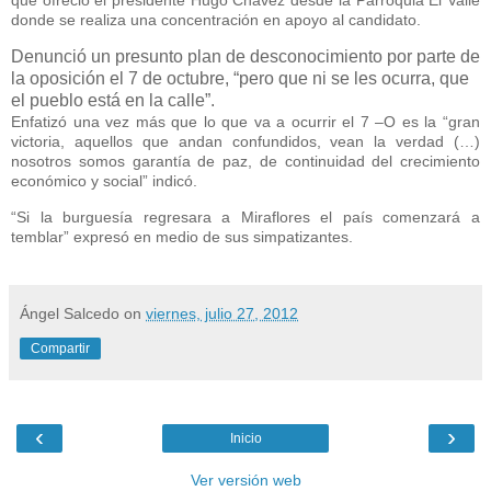
que ofreció el presidente Hugo Chávez desde la Parroquia El Valle
donde se realiza una concentración en apoyo al candidato.
Denunció un presunto plan de desconocimiento por parte de
la oposición el 7 de octubre, “pero que ni se les ocurra, que
el pueblo está en la calle”.
Enfatizó una vez más que lo que va a ocurrir el 7 –O es la “gran
victoria, aquellos que andan confundidos, vean la verdad (…)
nosotros somos garantía de paz, de continuidad del crecimiento
económico y social” indicó.
“Si la burguesía regresara a Miraflores el país comenzará a
temblar” expresó en medio de sus simpatizantes.
Ángel Salcedo
on
viernes, julio 27, 2012
Compartir
‹
›
Inicio
Ver versión web