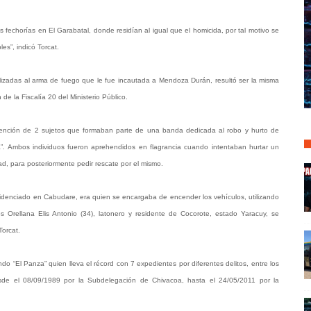
 fechorías en El Garabatal, donde residían al igual que el homicida, por tal motivo se
les”, indicó Torcat.
realizadas al arma de fuego que le fue incautada a Mendoza Durán, resultó ser la misma
 de la Fiscalía 20 del Ministerio Público.
detención de 2 sujetos que formaban parte de una banda dedicada al robo y hurto de
”. Ambos individuos fueron aprehendidos en flagrancia cuando intentaban hurtar un
ad, para posteriormente pedir rescate por el mismo.
residenciado en Cabudare, era quien se encargaba de encender los vehículos, utilizando
os Orellana Elis Antonio (34), latonero y residente de Cocorote, estado Yaracuy, se
Torcat.
o “El Panza” quien lleva el récord con 7 expedientes por diferentes delitos, entre los
sde el 08/09/1989 por la Subdelegación de Chivacoa, hasta el 24/05/2011 por la