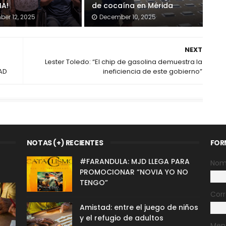
IA!
de cocaína en Mérida
er 12, 2025
December 10, 2025
NEXT
Lester Toledo: “El chip de gasolina demuestra la
AD
ineficiencia de este gobierno”
NOTAS (+) RECIENTES
FOR
#FARANDULA: MJD LLEGA PARA
Nom
PROMOCIONAR “NOVIA YO NO
TENGO”
Corr
Amistad: entre el juego de niños
y el refugio de adultos
Men