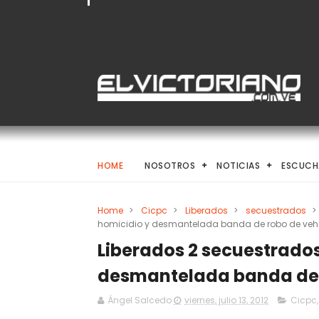
HOME
NOSOTROS
NOTICIAS
ESCUCH
Home
>
Cicpc
>
Liberados
>
secuestrados
>
homicidio y desmantelada banda de robo de vehí
Liberados 2 secuestrados
desmantelada banda de r
Ángel Salcedo
viernes, julio 13, 2012
Cicpc