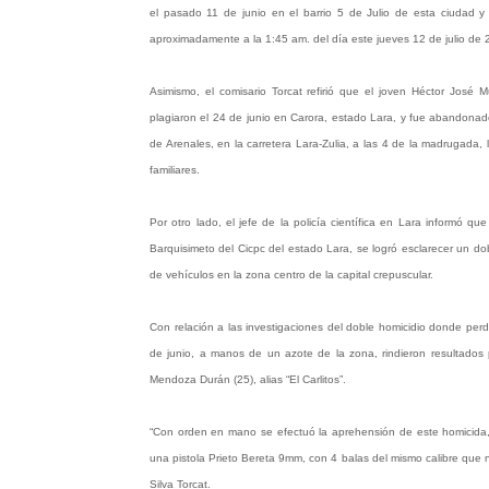
el pasado 11 de junio en el barrio 5 de Julio de esta ciudad y
aproximadamente a la 1:45 am. del día este jueves 12 de julio de 
Asimismo, el comisario Torcat refirió que el joven Héctor José 
plagiaron el 24 de junio en Carora, estado Lara, y fue abandonad
de Arenales, en la carretera Lara-Zulia, a las 4 de la madrugada,
familiares.
Por otro lado, el jefe de la policía científica en Lara informó 
Barquisimeto del Cicpc del estado Lara, se logró esclarecer un dob
de vehículos en la zona centro de la capital crepuscular.
Con relación a las investigaciones del doble homicidio donde perd
de junio, a manos de un azote de la zona, rindieron resultados p
Mendoza Durán (25), alias “El Carlitos”.
“Con orden en mano se efectuó la aprehensión de este homicida, e
una pistola Prieto Bereta 9mm, con 4 balas del mismo calibre que no 
Silva Torcat.