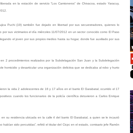
 liberada en la estación de servicio “Los Camioneros” de Chivacoa, estado Yaracuy,
2012.
Mujica Puchi (19) también fue dejado en libertad por sus secuestradores, quienes lo
o por sus victimarios el día miércoles 11/07/2012 en un sector conocido como El Paso
 llegando el joven por sus propios medios hasta su hogar, donde fue auxiliado por sus
que en 2 procedimientos realizados por la Subdelagación San Juan y la Subdelegación
le homicidio y desarticular una organización delictiva que se dedicaba al robo y hurto
ieron la vida 2 adolescentes de 16 y 17 años en el barrio El Garabatal, ocurrido el 17
ositivos cuando los funcionarios de la policía científica detuvieron a Carlos Enrique
n su residencia ubicada en la calle 4 del barrio El Garabatal, a quien se le incautó
habían sido percutidas”, refirió el titular del Cicpc en el estado, comisario jefe Ramón