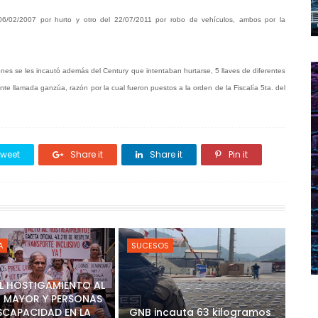
06/02/2007 por hurto y otro del 22/07/2011 por robo de vehículos, ambos por la
rones se les incautó además del Century que intentaban hurtarse, 5 llaves de diferentes
e llamada ganzúa, razón por la cual fueron puestos a la orden de la Fiscalía 5ta. del
weet
Share it
Share it
Pin it
A
SUCESOS
AL HOSTIGAMIENTO AL
 MAYOR Y PERSONAS
SCAPACIDAD EN LA
GNB incauta 63 kilogramos