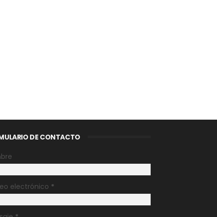
MULARIO DE CONTACTO
bre
eo electrónico
*
saje
*