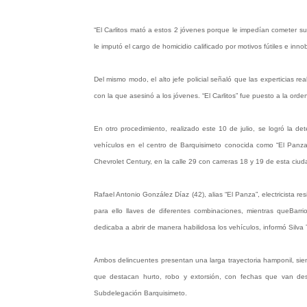
“El Carlitos mató a estos 2 jóvenes porque le impedían cometer sus
le imputó el cargo de homicidio calificado por motivos fútiles e innob
Del mismo modo, el alto jefe policial señaló que las experticias 
con la que asesinó a los jóvenes. “El Carlitos” fue puesto a la orden
En otro procedimiento, realizado este 10 de julio, se logró la 
vehículos en el centro de Barquisimeto conocida como “El Panza
Chevrolet Century, en la calle 29 con carreras 18 y 19 de esta ciud
Rafael Antonio González Díaz (42), alias “El Panza”, electricista 
para ello llaves de diferentes combinaciones, mientras queBarri
dedicaba a abrir de manera habilidosa los vehículos, informó Silva 
Ambos delincuentes presentan una larga trayectoria hamponil, siend
que destacan hurto, robo y extorsión, con fechas que van de
Subdelegación Barquisimeto.