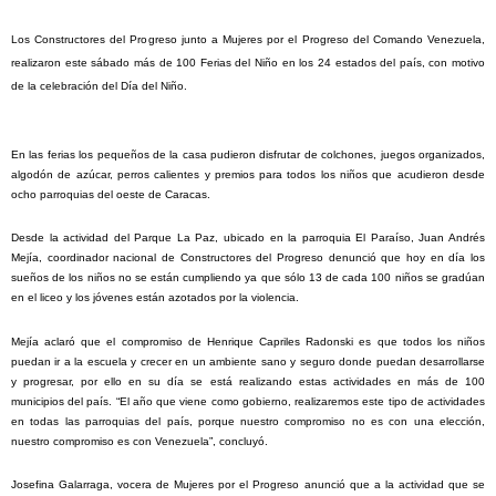
Los Constructores del Progreso junto a Mujeres por el Progreso del Comando Venezuela,
realizaron este sábado más de 100 Ferias del Niño en los 24 estados del país, con motivo
de la celebración del Día del Niño.
En las ferias los pequeños de la casa pudieron disfrutar de colchones, juegos organizados,
algodón de azúcar, perros calientes y premios para todos los niños que acudieron desde
ocho parroquias del oeste de Caracas.
Desde la actividad del Parque La Paz, ubicado en la parroquia El Paraíso, Juan Andrés
Mejía, coordinador nacional de Constructores del Progreso denunció que hoy en día los
sueños de los niños no se están cumpliendo ya que sólo 13 de cada 100 niños se gradúan
en el liceo y los jóvenes están azotados por la violencia.
Mejía aclaró que el compromiso de Henrique Capriles Radonski es que todos los niños
puedan ir a la escuela y crecer en un ambiente sano y seguro donde puedan desarrollarse
y progresar, por ello en su día se está realizando estas actividades en más de 100
municipios del país. “El año que viene como gobierno, realizaremos este tipo de actividades
en todas las parroquias del país, porque nuestro compromiso no es con una elección,
nuestro compromiso es con Venezuela”, concluyó.
Josefina Galarraga, vocera de Mujeres por el Progreso anunció que a la actividad que se