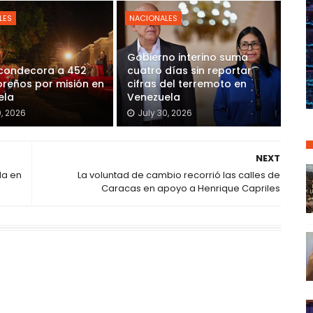
LES
NACIONALES
Gobierno interino suma
 condecora a 452
cuatro días sin reportar
reños por misión en
cifras del terremoto en
ela
Venezuela
0, 2026
July 30, 2026
NEXT
da en
La voluntad de cambio recorrió las calles de
Caracas en apoyo a Henrique Capriles