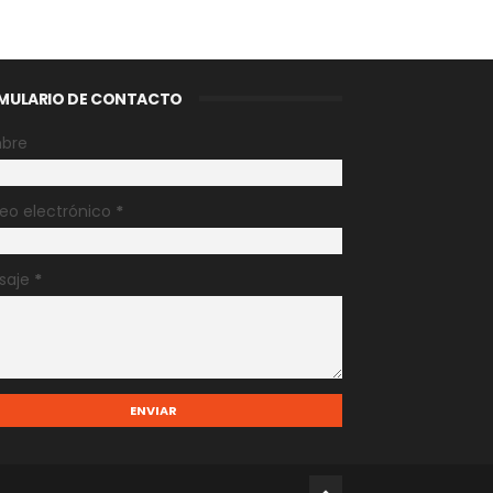
MULARIO DE CONTACTO
bre
eo electrónico
*
saje
*