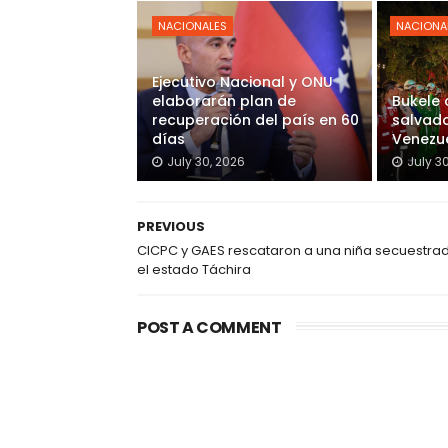
NACIONALES
NACIONA
Ejecutivo Nacional y ONU
elaborarán plan de
Bukele
recuperación del país en 60
salvado
días
Venezu
July 30, 2026
July 3
PREVIOUS
CICPC y GAES rescataron a una niña secuestra
el estado Táchira
POST A COMMENT