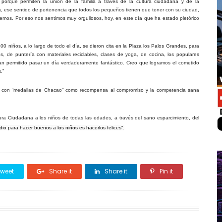
porque permiten la unión de la familia a través de la cultura ciudadana y de la
a, ese sentido de pertenencia que todos los pequeños tienen que tener con su ciudad,
emos. Por eso nos sentimos muy orgullosos, hoy, en este día que ha estado pletórico
00 niños, a lo largo de todo el día, se dieron cita en la Plaza los Palos Grandes, para
ales, de puntería con materiales reciclables, clases de yoga, de cocina, los populares
s han permitido pasar un día verdaderamente fantástico. Creo que logramos el cometido
.”
as con “medallas de Chacao” como recompensa al compromiso y la competencia sana
ra Ciudadana a los niños de todas las edades, a través del sano esparcimiento, del
dio para hacer buenos a los niños es hacerlos felices”.
weet
Share it
Share it
Pin it