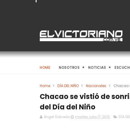
HOME
NOSOTROS
NOTICIAS
ESCUCH
Home
>
DÍA DEL NIÑO
>
Nacionales
>
Chacao se
Chacao se vistió de sonri
del Día del Niño
Ángel Salcedo
martes, julio 17, 2012
DÍA DE