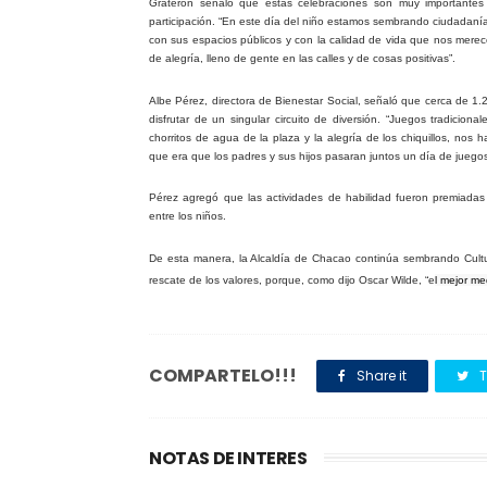
Graterón señaló que estas celebraciones son muy importantes 
participación. “En este día del niño estamos sembrando ciudadaní
con sus espacios públicos y con la calidad de vida que nos merec
de alegría, lleno de gente en las calles y de cosas positivas”.
Albe Pérez, directora de Bienestar Social, señaló que cerca de 1.2
disfrutar de un singular circuito de diversión. “Juegos tradicion
chorritos de agua de la plaza y la alegría de los chiquillos, no
que era que los padres y sus hijos pasaran juntos un día de juegos
Pérez agregó que las actividades de habilidad fueron premiad
entre los niños.
De esta manera, la Alcaldía de Chacao continúa sembrando Cultu
rescate de los valores, porque, como dijo Oscar Wilde, “e
l mejor me
COMPARTELO!!!
Share it
T
NOTAS DE INTERES