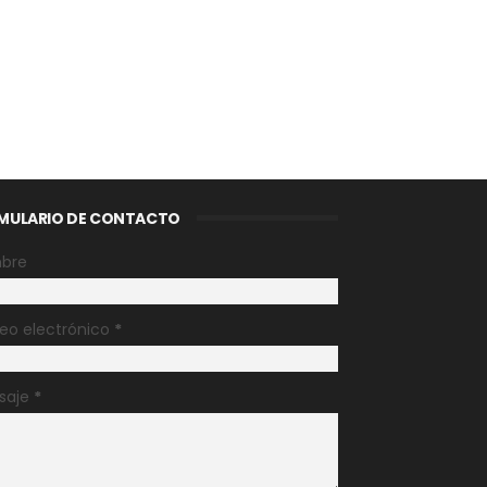
MULARIO DE CONTACTO
bre
eo electrónico
*
saje
*