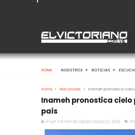
HOME
NOSOTROS
NOTICIAS
ESCUCH
Home
>
Nacionales
>
Inameh pronostica cielo 
Inameh pronostica cielo 
país
Ángel Salcedo
viernes, marzo 07, 2025
Na