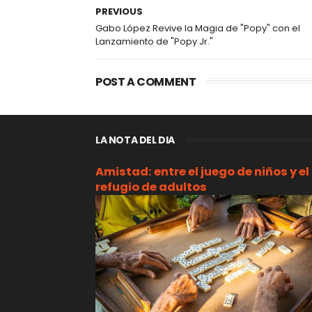
PREVIOUS
Gabo López Revive la Magia de "Popy" con el
Lanzamiento de "Popy Jr."
POST A COMMENT
LA NOTA DEL DIA
Amistad: entre el juego de niños y el
refugio de adultos