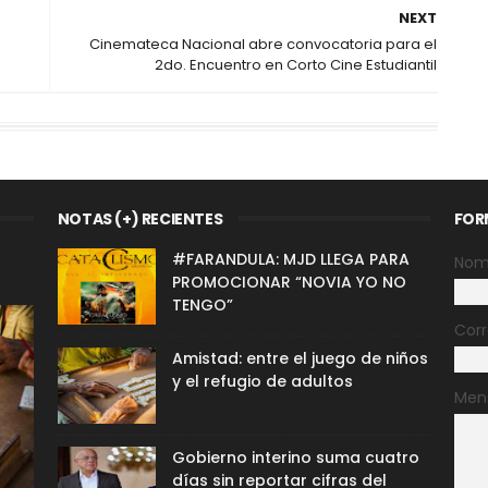
NEXT
Cinemateca Nacional abre convocatoria para el
2do. Encuentro en Corto Cine Estudiantil
NOTAS (+) RECIENTES
FOR
#FARANDULA: MJD LLEGA PARA
Nom
PROMOCIONAR “NOVIA YO NO
TENGO”
Corr
Amistad: entre el juego de niños
y el refugio de adultos
Men
Gobierno interino suma cuatro
días sin reportar cifras del