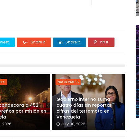
weet
Share it
Share it
Pin it
LES
NACIONALES
Gobierno interino suma
 condecora a 452
cuatro días sin reportar
reños por misión en
cifras del terremoto en
ela
Venezuela
0, 2026
July 30, 2026