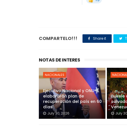
COMPARTELO!!!
Share it
T
NOTAS DE INTERES
NACIONALES
NACIONA
Ejecutivo Nacional y ONU
elaborarán plan de
Bukele
recuperación del país en 60
salvado
días
Venezu
July 30, 2026
July 3