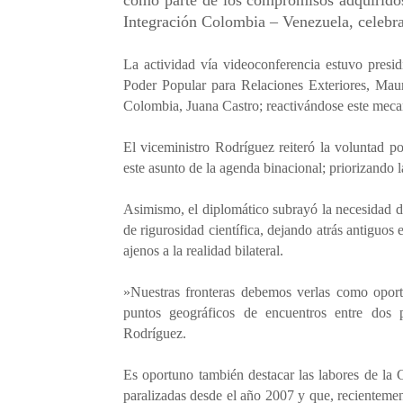
como parte de los compromisos adquiridos
Integración Colombia – Venezuela, celebra
La actividad vía videoconferencia estuvo presid
Poder Popular para Relaciones Exteriores, Maur
Colombia, Juana Castro; reactivándose este meca
El viceministro Rodríguez reiteró la voluntad po
este asunto de la agenda binacional; priorizando l
Asimismo, el diplomático subrayó la necesidad de
de rigurosidad científica, dejando atrás antiguo
ajenos a la realidad bilateral.
​»Nuestras fronteras debemos verlas como oport
puntos geográficos de encuentros entre dos p
Rodríguez.
Es oportuno también destacar las labores de la
paralizadas desde el año 2007 y que, recientemen