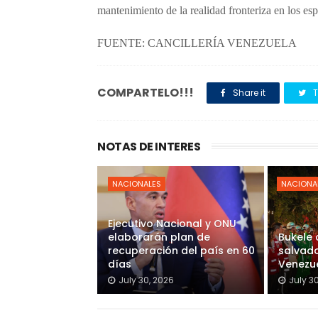
mantenimiento de la realidad fronteriza en los es
FUENTE: CANCILLERÍA VENEZUELA
COMPARTELO!!!
Share it
T
NOTAS DE INTERES
NACIONALES
NACIONA
Ejecutivo Nacional y ONU
elaborarán plan de
Bukele
recuperación del país en 60
salvado
días
Venezu
July 30, 2026
July 3