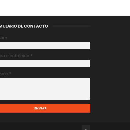
MULARIO DE CONTACTO
bre
eo electrónico
*
saje
*