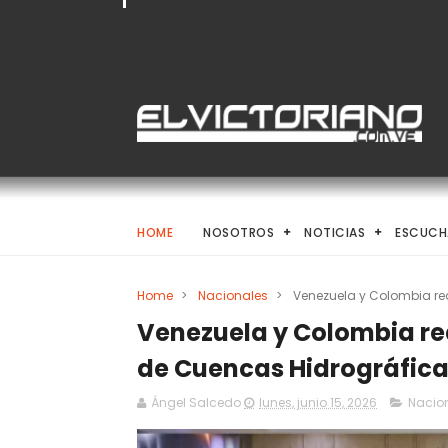
HOME
NOSOTROS
NOTICIAS
ESCUCH
Home
>
Nacionales
>
Venezuela y Colombia re
Venezuela y Colombia re
de Cuencas Hidrográfic
Ángel Salcedo
lunes, junio 15, 2026
Nacio