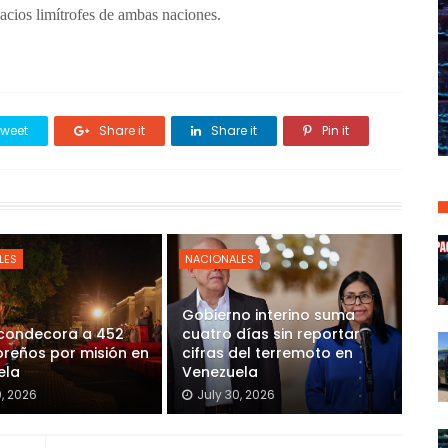
pacios limítrofes de ambas naciones.
weet
Share it
Share it
Pin it
LES
NACIONALES
Gobierno interino suma
 condecora a 452
cuatro días sin reportar
reños por misión en
cifras del terremoto en
ela
Venezuela
0, 2026
July 30, 2026