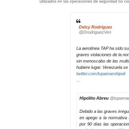
utilizados en las operaciones de seguridad no 
Delcy Rodríguez
@DrodriguezVen
La aerolínea TAP ha sido su
graves violaciones de la nor
sin menoscabo de las multa
hubiere lugar. Venezuela se
h
twitter.com/tupamarohipoli
t
t
…
t
/
p
s
Hipólito Abreu
@tupamaro
s
t
:
a
Debido a las graves irregu
/
t
en apego a la normativa a
/
u
por 90 días las operacion
s