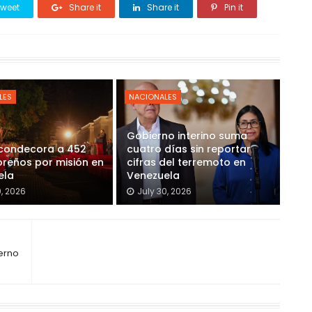
weet
Share it
Share it
Pin it
LES
NACIONALES
Gobierno interino suma
 condecora a 452
cuatro días sin reportar
reños por misión en
cifras del terremoto en
ela
Venezuela
0, 2026
July 30, 2026
erno