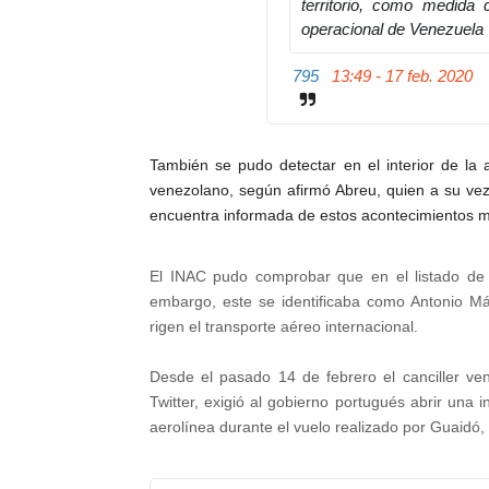
territorio, como medida 
/
operacional de Venezuela
1
2
795
13:49 - 17 feb. 2020
2
9
4
6
También se pudo detectar en el interior de la a
1
venezolano, según afirmó Abreu, quien a su vez 
8
encuentra informada de estos acontecimientos m
0
9
9
El INAC pudo comprobar que en el listado de
6
embargo, este se identificaba como Antonio Má
4
rigen el transporte aéreo internacional.
4
4
Desde el pasado 14 de febrero el canciller ve
1
Twitter, exigió al gobierno portugués abrir una i
6
aerolínea durante el vuelo realizado por Guaidó, d
0
1