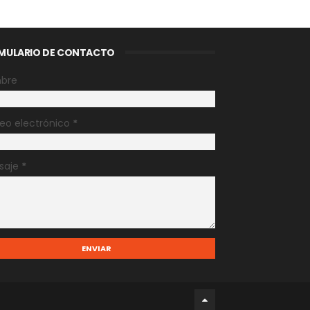
MULARIO DE CONTACTO
bre
eo electrónico
*
saje
*