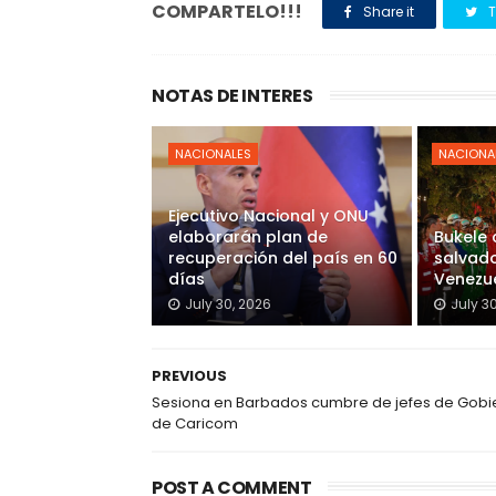
COMPARTELO!!!
Share it
T
NOTAS DE INTERES
NACIONALES
NACIONA
Ejecutivo Nacional y ONU
elaborarán plan de
Bukele
recuperación del país en 60
salvado
días
Venezu
July 30, 2026
July 3
PREVIOUS
Sesiona en Barbados cumbre de jefes de Gobi
de Caricom
POST A COMMENT