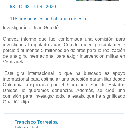
63
10:43 - 4 feb. 2020
I
n
118 personas están hablando de esto
f
o
Investigarán a Juan Guaidó
r
m
Chávez informó que fue conformada una comisión para
a
investigar al diputado Juan Guaidó quien presuntamente
percibió al menos 5 millones de dolares para la realización
c
de una gira internacional para exigir intervención militar en
i
Venezuela
ó
n
“Esta gira internacional lo que ha buscado es apoyo
y
internacional para estimular una agresión paramilitar desde
p
Colombia auspiciada por el Comando Sur de Estados
r
Unidos, lo queremos denunciar. Además, se creó una
i
comisión para investigar toda la estafa que ha significado
v
Guaidó”, dijo.
a
c
i
Francisco Torrealba
d
@torrealbaf