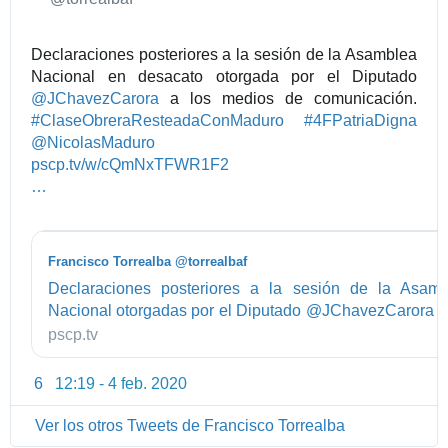
a
d
Declaraciones posteriores a la sesión de la Asamblea
d
Nacional en desacato otorgada por el Diputado
e
@
JChavezCarora
a los medios de comunicación.
T
#
ClaseObreraResteadaConMaduro
#
4FPatriaDigna
w
@
NicolasMaduro
i
h
pscp.tv/w/cQmNxTFWR1F2
t
t
b
…
t
t
2
e
p
t
r
s
O
A
Francisco Torrealba @torrealbaf
:
W
d
Declaraciones posteriores a la sesión de la Asamb
/
E
s
Nacional otorgadas por el Diputado @JChavezCarora a
/
R
medios de comunicació
pscp.tv
w
k
#ClaseObreraResteadaConMaduro #4FPatriaDi
w
S
@NicolasMaduro
6
12:19 - 4 feb. 2020
I
w
0
n
.
9
Ver los otros Tweets de Francisco Torrealba
f
8