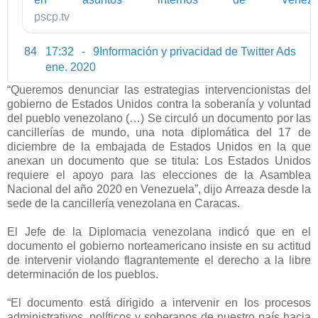
/
x
#DiplomaciaIntegraciónYPaz
pscp.tv
w
C
w
S
84
17:32 - 9
Información y privacidad de Twitter Ads
w
2
ene. 2020
.
J
8
“Queremos denunciar las estrategias intervencionistas del
M
gobierno de Estados Unidos contra la soberanía y voluntad
U
del pueblo venezolano (…) Se circuló un documento por las
J
cancillerías de mundo, una nota diplomática del 17 de
k
diciembre de la embajada de Estados Unidos en la que
anexan un documento que se titula: Los Estados Unidos
R
requiere el apoyo para las elecciones de la Asamblea
1
Nacional del año 2020 en Venezuela”, dijo Arreaza desde la
l
sede de la cancillería venezolana en Caracas.
l
e
El Jefe de la Diplomacia venezolana indicó que en el
U
documento el gobierno norteamericano insiste en su actitud
V
de intervenir violando flagrantemente el derecho a la libre
N
determinación de los pueblos.
c
F
“El documento está dirigido a intervenir en los procesos
administrativos, políticos y soberanos de nuestro país hacia
l