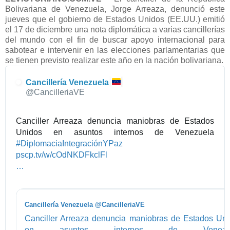
Bolivariana de Venezuela, Jorge Arreaza, denunció este
jueves que el gobierno de Estados Unidos (EE.UU.) emitió
el 17 de diciembre una nota diplomática a varias cancillerías
del mundo con el fin de buscar apoyo internacional para
sabotear e intervenir en las elecciones parlamentarias que
se tienen previsto realizar este año en la nación bolivariana.
Cancillería Venezuela
@CancilleriaVE
Canciller Arreaza denuncia maniobras de Estados
Unidos en asuntos internos de Venezuela
#
DiplomaciaIntegraciónYPaz
h
pscp.tv/w/cOdNKDFkclFl
t
W
…
t
k
p
d
s
w
Cancillería Venezuela @CancilleriaVE
:
T
Canciller Arreaza denuncia maniobras de Estados Un
/
W
en asuntos internos de Venezue