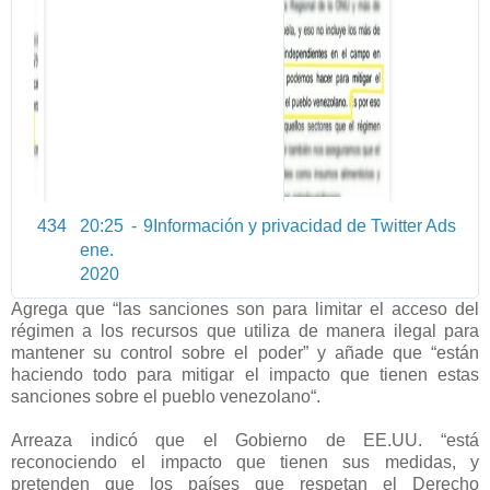
p
g
P
Y
4
u
X
v
P
434
20:25 - 9
Información y privacidad de Twitter Ads
5
ene.
P
2020
2
j
Agrega que “las sanciones son para limitar el acceso del
j
régimen a los recursos que utiliza de manera ilegal para
R
mantener su control sobre el poder” y añade que “están
haciendo todo para mitigar el impacto que tienen estas
H
sanciones sobre el pueblo venezolano“.
P
V
Arreaza indicó que el Gobierno de EE.UU. “está
W
reconociendo el impacto que tienen sus medidas, y
G
pretenden que los países que respetan el Derecho