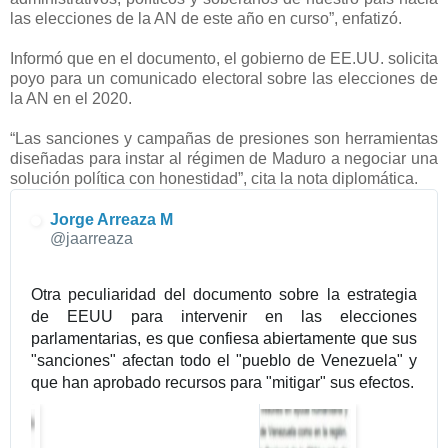
las elecciones de la AN de este año en curso”, enfatizó.
H
W
Informó que en el documento, el gobierno de EE.UU. solicita
G
poyo para un comunicado electoral sobre las elecciones de
a
la AN en el 2020.
u
U
“Las sanciones y campañas de presiones son herramientas
h
diseñadas para instar al régimen de Maduro a negociar una
T
solución política con honestidad”, cita la nota diplomática.
u
a
Jorge Arreaza M
✔
@jaarreaza
X
6
M
Otra peculiaridad del documento sobre la estrategia 
q
de EEUU para intervenir en las elecciones 
_
parlamentarias, es que confiesa abiertamente que sus 
0
"sanciones" afectan todo el "pueblo de Venezuela" y 
K
que han aprobado recursos para "mitigar" sus efectos.
R
V
i