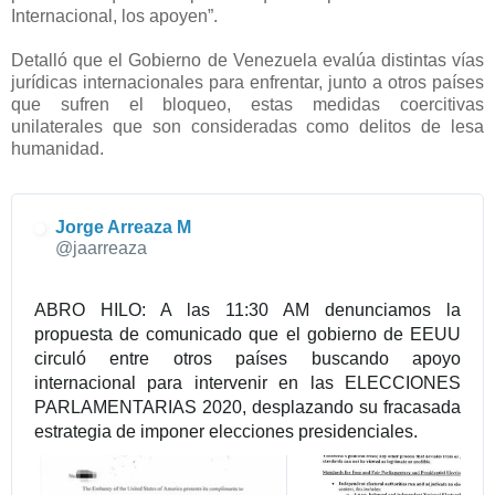
-
Internacional, los apoyen”.
a
t
Detalló que el Gobierno de Venezuela evalúa distintas vías
M
jurídicas internacionales para enfrentar, junto a otros países
0
que sufren el bloqueo, estas medidas coercitivas
unilaterales que son consideradas como delitos de lesa
humanidad.
Jorge Arreaza M
✔
@jaarreaza
ABRO HILO: A las 11:30 AM denunciamos la 
propuesta de comunicado que el gobierno de EEUU 
circuló entre otros países buscando apoyo 
internacional para intervenir en las ELECCIONES 
PARLAMENTARIAS 2020, desplazando su fracasada 
estrategia de imponer elecciones presidenciales.