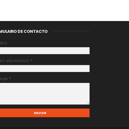
MULARIO DE CONTACTO
bre
eo electrónico
*
saje
*