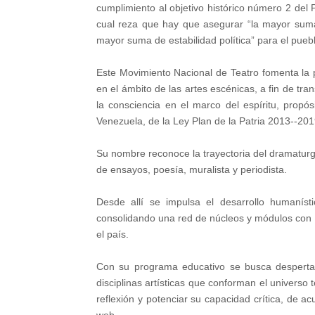
cumplimiento al objetivo histórico número 2 del
cual reza que hay que asegurar “la mayor suma 
mayor suma de estabilidad política” para el pueb
Este Movimiento Nacional de Teatro fomenta la p
en el ámbito de las artes escénicas, a fin de trans
la consciencia en el marco del espíritu, propós
Venezuela, de la Ley Plan de la Patria 2013-­‐20
Su nombre reconoce la trayectoria del dramaturg
de ensayos, poesía, muralista y periodista.
Desde allí se impulsa el desarrollo humaníst
consolidando una red de núcleos y módulos con f
el país.
Con su programa educativo se busca despertar 
disciplinas artísticas que conforman el universo 
reflexión y potenciar su capacidad crítica, de a