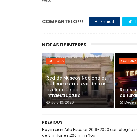
web.
COMPARTELO!!!
Share it
T
NOTAS DE INTERES
CULTURA
CULTURA
Red de Museos Nacionales
obtiene estatus verde tras
evaluación de
Ribas a
infraestructura
cultura
July 16, 2026
Decemb
PREVIOUS
Hoy inician Año Escolar 2019-2020 con alegría 
de 8 millones 200 mil niños