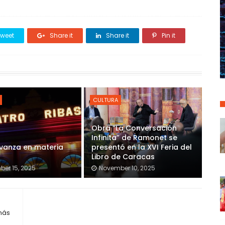
weet
Share it
Share it
Pin it
CULTURA
Obra “La Conversación
Infinita” de Ramonet se
vanza en materia
presentó en la XVI Feria del
l
Libro de Caracas
er 15, 2025
November 10, 2025
más