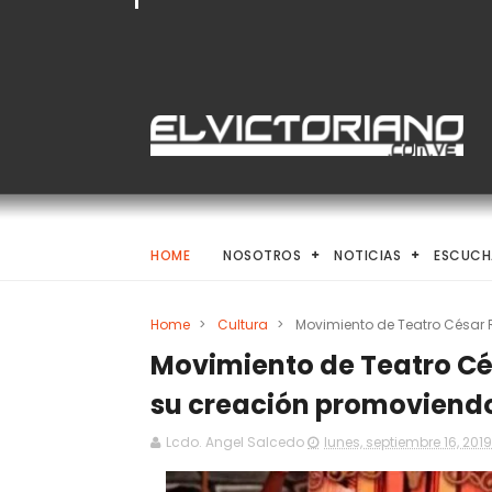
HOME
NOSOTROS
NOTICIAS
ESCUCH
Home
>
Cultura
>
Movimiento de Teatro César 
Movimiento de Teatro Cés
su creación promoviendo
Lcdo. Angel Salcedo
lunes, septiembre 16, 2019