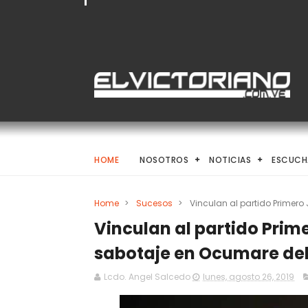
HOME
NOSOTROS
NOTICIAS
ESCUCH
Home
>
Sucesos
>
Vinculan al partido Primero
Vinculan al partido Prim
sabotaje en Ocumare del
Lcdo. Angel Salcedo
lunes, agosto 26, 2019