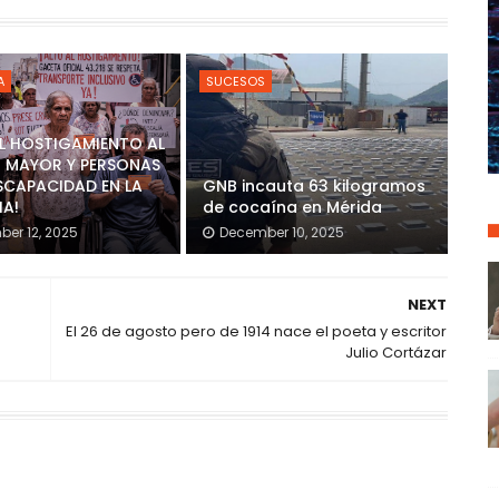
A
SUCESOS
AL HOSTIGAMIENTO AL
 MAYOR Y PERSONAS
SCAPACIDAD EN LA
GNB incauta 63 kilogramos
IA!
de cocaína en Mérida
er 12, 2025
December 10, 2025
NEXT
El 26 de agosto pero de 1914 nace el poeta y escritor
Julio Cortázar