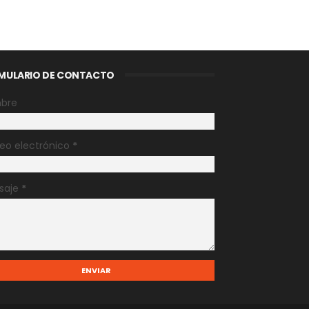
MULARIO DE CONTACTO
bre
eo electrónico
*
saje
*