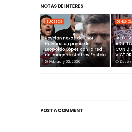
NOTAS DE INTERES
SUCESOS
DENUNCI
Revelan nexos de Thor
¡ALTO 
Halvorssen primo de
ADULTO
Leopoldo López con la red
CON DI
del magnate Jeffrey Epstein
VICTOR
February 02, 2026
Decemb
POST A COMMENT