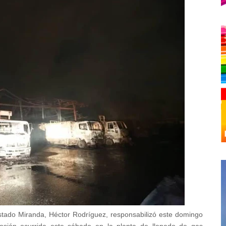
stado Miranda, Héctor Rodríguez, responsabilizó este domingo