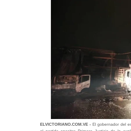
ELVICTORIANO.COM.VE -
El gobernador del e