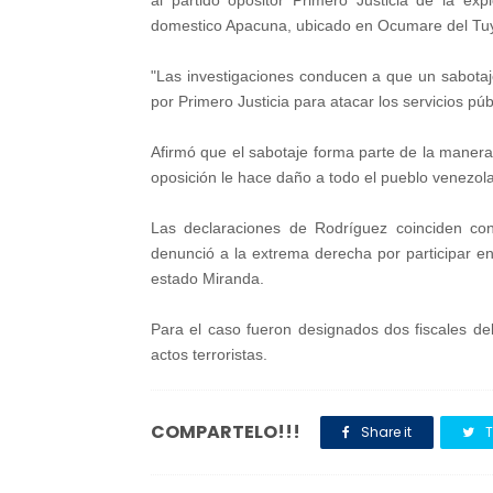
al partido opositor Primero Justicia de la ex
domestico Apacuna, ubicado en Ocumare del Tu
"Las investigaciones conducen a que un sabotaje
por Primero Justicia para atacar los servicios públ
Afirmó que el sabotaje forma parte de la manera 
oposición le hace daño a todo el pueblo venezol
Las declaraciones de Rodríguez coinciden con
denunció a la extrema derecha por participar en 
estado Miranda.
Para el caso fueron designados dos fiscales del 
actos terroristas.
COMPARTELO!!!
Share it
T