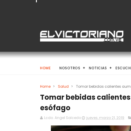
HOME
NOSOTROS
NOTICIAS
ESCUCH
Home
>
Salud
>
Tomar bebidas calientes aume
Tomar bebidas calientes
esófago
Lcdo. Angel Salcedo
jueves, marzo 21, 2019