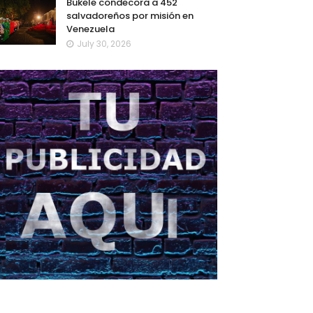
Bukele condecora a 452
salvadoreños por misión en
Venezuela
July 30, 2026