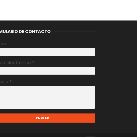
MULARIO DE CONTACTO
bre
eo electrónico
*
saje
*