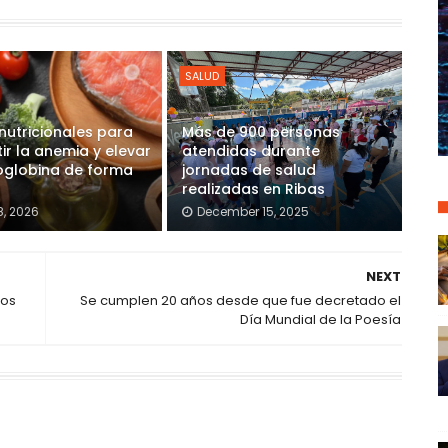
SALUD
nutricionales para
Más de 900 personas
r la anemia y elevar
atendidas durante
oglobina de forma
jornadas de salud
realizadas en Ribas
8, 2026
December 15, 2025
NEXT
tos
Se cumplen 20 años desde que fue decretado el
Día Mundial de la Poesía