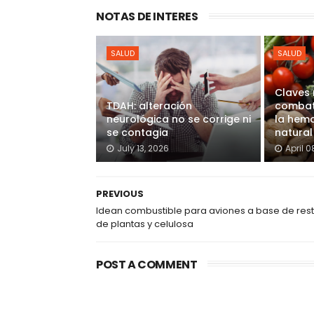
NOTAS DE INTERES
SALUD
SALUD
Claves 
TDAH: alteración
combati
neurológica no se corrige ni
la hem
se contagia
natural
July 13, 2026
April 0
PREVIOUS
Idean combustible para aviones a base de res
de plantas y celulosa
POST A COMMENT