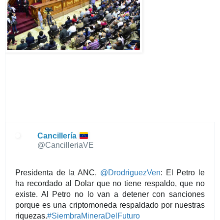
m
a
g
e
n
e
n
T
w
i
t
t
Cancillería
e
@CancilleriaVE
r
Presidenta de la ANC, 
@
DrodriguezVen
: El Petro le 
ha recordado al Dolar que no tiene respaldo, que no 
existe. Al Petro no lo van a detener con sanciones 
porque es una criptomoneda respaldado por nuestras 
riquezas.
#
SiembraMineraDelFuturo