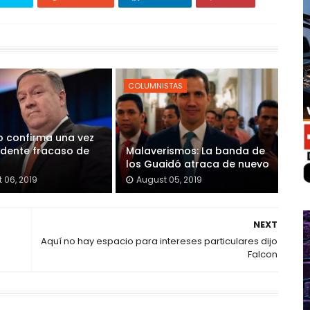
COLUMNISTAS
 confirma una vez
idente fracaso de
Malaverismos: La banda de
los Guaidó atraca de nuevo
 06, 2019
August 05, 2019
NEXT
Aquí no hay espacio para intereses particulares dijo
Falcon