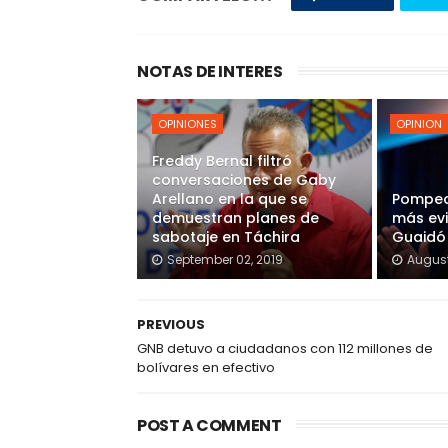
NOTAS DE INTERES
OPINIONES
OPINION
Freddy Bernal filtró
conversaciones de Gaby
Arellano en la que se
Pompeo
demuestran planes de
más ev
sabotaje en Táchira
Guaidó
September 02, 2019
August
PREVIOUS
GNB detuvo a ciudadanos con 112 millones de
bolívares en efectivo
POST A COMMENT