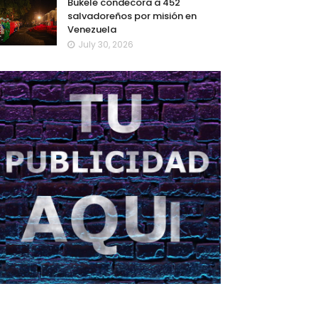
Bukele condecora a 452
salvadoreños por misión en
Venezuela
July 30, 2026