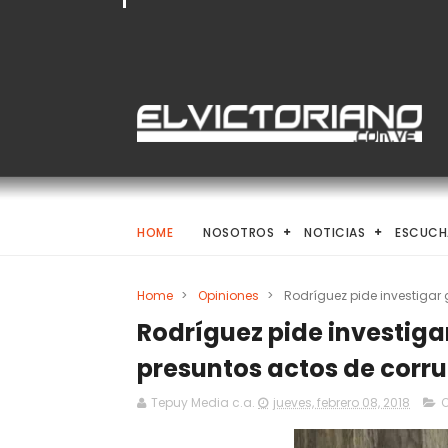
HOME
NOSOTROS
NOTICIAS
ESCUCH
Home
>
Opiniones
>
Rodríguez pide investigar 
Rodríguez pide investigar
presuntos actos de corr
Tepuy Media c.a.
jueves, febrero 08, 2018
O