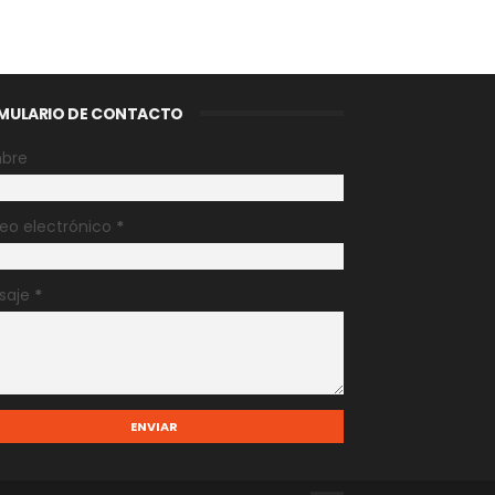
MULARIO DE CONTACTO
bre
eo electrónico
*
saje
*