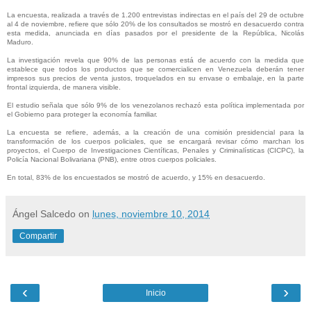
La encuesta, realizada a través de 1.200 entrevistas indirectas en el país del 29 de octubre
al 4 de noviembre, refiere que sólo 20% de los consultados se mostró en desacuerdo contra
esta medida, anunciada en días pasados por el presidente de la República, Nicolás
Maduro.
La investigación revela que 90% de las personas está de acuerdo con la medida que
establece que todos los productos que se comercialicen en Venezuela deberán tener
impresos sus precios de venta justos, troquelados en su envase o embalaje, en la parte
frontal izquierda, de manera visible.
El estudio señala que sólo 9% de los venezolanos rechazó esta política implementada por
el Gobierno para proteger la economía familiar.
La encuesta se refiere, además, a la creación de una comisión presidencial para la
transformación de los cuerpos policiales, que se encargará revisar cómo marchan los
proyectos, el Cuerpo de Investigaciones Científicas, Penales y Criminalísticas (CICPC), la
Policía Nacional Bolivariana (PNB), entre otros cuerpos policiales.
En total, 83% de los encuestados se mostró de acuerdo, y 15% en desacuerdo.
Ángel Salcedo
on
lunes, noviembre 10, 2014
Compartir
‹
›
Inicio