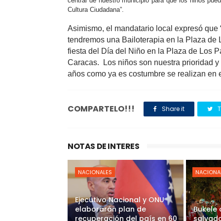
central de nuestro municipio para que los niños pue
Cultura Ciudadana”.
Asimismo, el mandatario local expresó que “
tendremos una Bailoterapia en la Plaza de L
fiesta del Día del Niño en la Plaza de Los P
Caracas. Los niños son nuestra prioridad y l
años como ya es costumbre se realizan en e
COMPARTELO!!!
Share it
T
NOTAS DE INTERES
NACIONALES
NACIONA
Ejecutivo Nacional y ONU
elaborarán plan de
Bukele
recuperación del país en 60
salvado