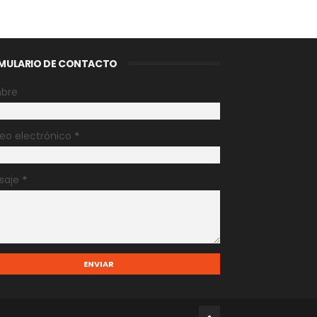
MULARIO DE CONTACTO
bre
eo electrónico
*
saje
*