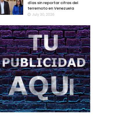
días sin reportar cifras del
terremoto en Venezuela
July 30, 2026