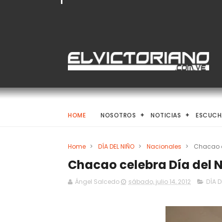
HOME
NOSOTROS
NOTICIAS
ESCUCH
Home
>
DÍA DEL NIÑO
>
Nacionales
>
Chacao c
Chacao celebra Día del 
Ángel Salcedo
sábado, julio 14, 2012
DÍA D