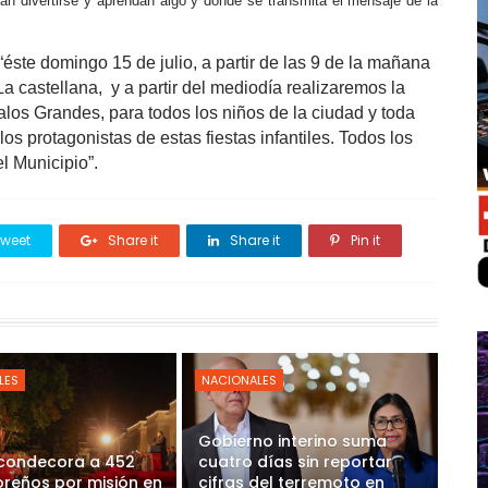
dan divertirse y aprendan algo y donde se transmita el mensaje de la
éste domingo 15 de julio, a partir de las 9 de la mañana
a castellana, y a partir del mediodía realizaremos la
alos Grandes, para todos los niños de la ciudad y toda
os protagonistas de estas fiestas infantiles. Todos los
l Municipio”.
weet
Share it
Share it
Pin it
LES
NACIONALES
Gobierno interino suma
 condecora a 452
cuatro días sin reportar
reños por misión en
cifras del terremoto en