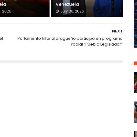
ela
Venezuela
0, 2026
July 30, 2026
NEXT
el
Parlamento Infantil aragüeño participó en programa
radial “Pueblo Legislador”