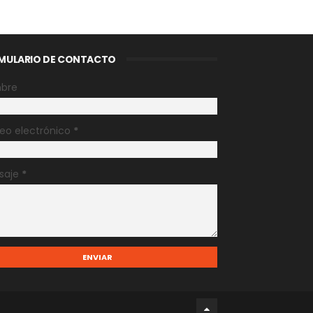
MULARIO DE CONTACTO
bre
eo electrónico
*
saje
*