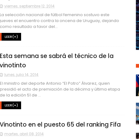
viernes, septiembre 12, 2014
La selección nacional de fútbol femenino sostuvo este
jueves el encuentro contra la oncena de Uruguay, dejando
como resultado a favor del...
LEER(+)
Esta semana se sabrá el técnico de la
vinotinto
lunes, julio 14, 2014
El ministro del deporte Antonio “El Potro” Álvarez, quien
presidió el acto de premiación de la décima y última etapa
de la edición 51 de ...
LEER(+)
Vinotinto en el puesto 65 del ranking Fifa
martes, abril 08, 2014