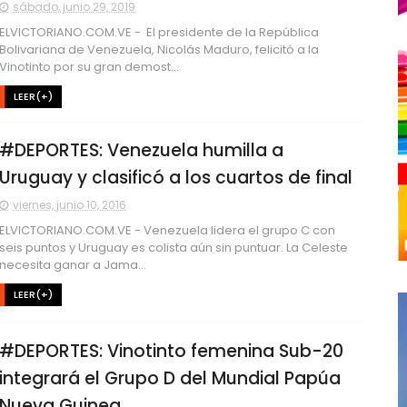
sábado, junio 29, 2019
ELVICTORIANO.COM.VE - El presidente de la República
Bolivariana de Venezuela, Nicolás Maduro, felicitó a la
Vinotinto por su gran demost...
LEER(+)
#DEPORTES: Venezuela humilla a
Uruguay y clasificó a los cuartos de final
viernes, junio 10, 2016
ELVICTORIANO.COM.VE - Venezuela lidera el grupo C con
seis puntos y Uruguay es colista aún sin puntuar. La Celeste
necesita ganar a Jama...
LEER(+)
#DEPORTES: Vinotinto femenina Sub-20
integrará el Grupo D del Mundial Papúa
Nueva Guinea