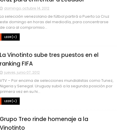
domingo, octubre 14, 2012
La selección venezolana de fútbol partirá a Puerto La Cruz
este domingo en horas del mediodía, para concentrarse
de cara al compromiso...
LEER(+)
La Vinotinto sube tres puestos en el
ranking FIFA
jueves, junio 07, 2012
VTV – Por encima de selecciones mundialistas como Tunez,
Nigeria y Senegal. Uruguay subió a la segunda posición por
primera vez en su hi...
LEER(+)
Grupo Treo rinde homenaje a la
Vinotinto