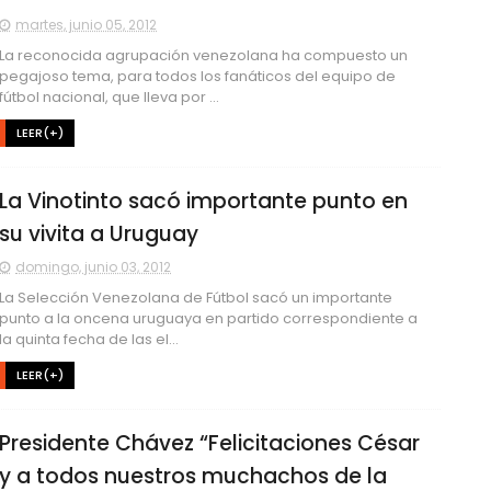
martes, junio 05, 2012
La reconocida agrupación venezolana ha compuesto un
pegajoso tema, para todos los fanáticos del equipo de
fútbol nacional, que lleva por ...
LEER(+)
La Vinotinto sacó importante punto en
su vivita a Uruguay
domingo, junio 03, 2012
La Selección Venezolana de Fútbol sacó un importante
punto a la oncena uruguaya en partido correspondiente a
la quinta fecha de las el...
LEER(+)
Presidente Chávez “Felicitaciones César
y a todos nuestros muchachos de la