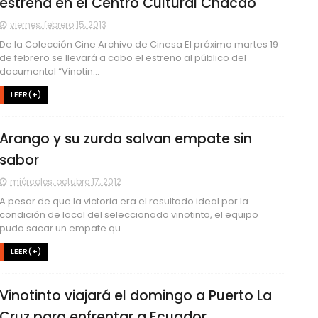
estrena en el Centro Cultural Chacao
viernes, febrero 15, 2013
De la Colección Cine Archivo de Cinesa El próximo martes 19
de febrero se llevará a cabo el estreno al público del
documental “Vinotin...
LEER(+)
Arango y su zurda salvan empate sin
sabor
miércoles, octubre 17, 2012
A pesar de que la victoria era el resultado ideal por la
condición de local del seleccionado vinotinto, el equipo
pudo sacar un empate qu...
LEER(+)
Vinotinto viajará el domingo a Puerto La
Cruz para enfrentar a Ecuador