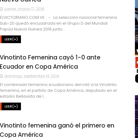
jueves, marzo 17, 2016
ELVICTORIANO.COM.VE - La selección nacional femenina
Sub-20 quedó encuadrada en el Grupo D del Mundial
Papúa Nueva Guinea 2016 junto...
LEER(+)
Vinotinto Femenina cayó 1-0 ante
Ecuador en Copa América
domingo, septiembre 14, 2014
El combinado femenino ecuatoriano derrotó a la Vinotinto
femenina, en el partido de Copa América, disputado en el
estadio Bellavista de l...
LEER(+)
Vinotinto femenina ganó el primero en
Copa América