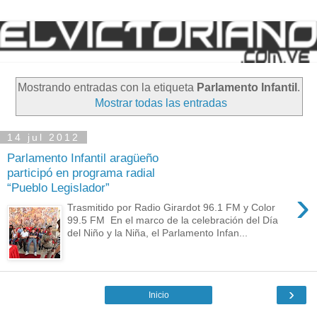
Mostrando entradas con la etiqueta
Parlamento Infantil
.
Mostrar todas las entradas
14 jul 2012
Parlamento Infantil aragüeño
participó en programa radial
“Pueblo Legislador”
›
Trasmitido por Radio Girardot 96.1 FM y Color
99.5 FM En el marco de la celebración del Día
del Niño y la Niña, el Parlamento Infan...
›
Inicio