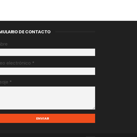
MULARIO DE CONTACTO
bre
eo electrónico
*
saje
*