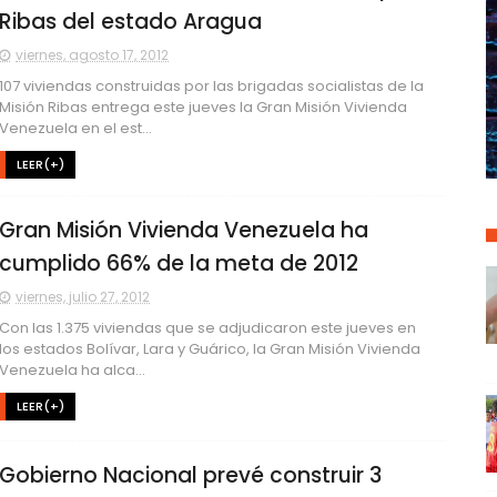
Ribas del estado Aragua
viernes, agosto 17, 2012
107 viviendas construidas por las brigadas socialistas de la
Misión Ribas entrega este jueves la Gran Misión Vivienda
Venezuela en el est...
LEER(+)
Gran Misión Vivienda Venezuela ha
cumplido 66% de la meta de 2012
viernes, julio 27, 2012
Con las 1.375 viviendas que se adjudicaron este jueves en
los estados Bolívar, Lara y Guárico, la Gran Misión Vivienda
Venezuela ha alca...
LEER(+)
Gobierno Nacional prevé construir 3