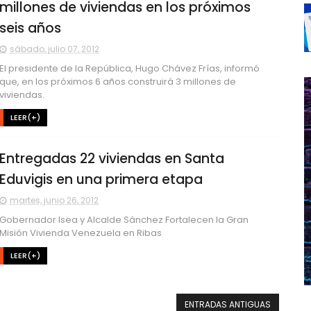
millones de viviendas en los próximos
seis años
sábado, julio 07, 2012
El presidente de la República, Hugo Chávez Frías, informó
que, en los próximos 6 años construirá 3 millones de
viviendas.
LEER(+)
Entregadas 22 viviendas en Santa
Eduvigis en una primera etapa
martes, junio 26, 2012
Gobernador Isea y Alcalde Sánchez Fortalecen la Gran
Misión Vivienda Venezuela en Ribas
LEER(+)
ENTRADAS ANTIGUAS