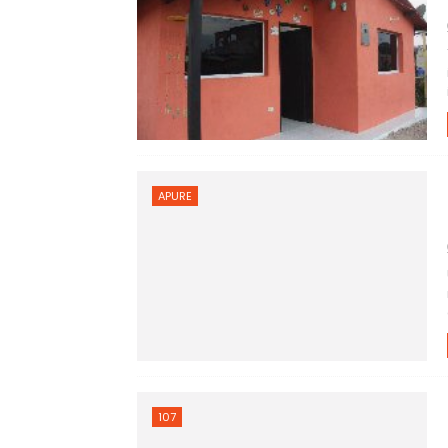
APURE
107