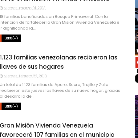
viernes, marzo 01, 2013
18 familias beneficiadas en Bosque Primaveral Con la
intención de fortalecer la Gran Misión Vivienda Venezuela e
ir dignificando la...
LEER(+)
1.123 familias venezolanas recibieron las
llaves de sus hogares
viernes, febrero 22, 2013
Un total de 1.123 familias de Apure, Sucre, Trujillo y Zulia
recibieron este jueves las llaves de su nuevo hogar, gracias
al desarrollo de...
LEER(+)
Gran Misión Vivienda Venezuela
favorecerá 107 familias en el municipio