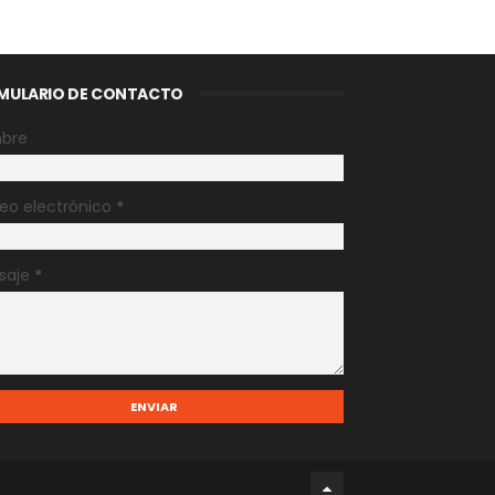
MULARIO DE CONTACTO
bre
eo electrónico
*
saje
*