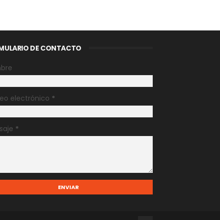
MULARIO DE CONTACTO
bre
eo electrónico
*
saje
*