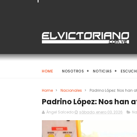
HOME
NOSOTROS
NOTICIAS
ESCUCH
Home
>
Nacionales
>
Padrino López: Nos han 
Padrino López: Nos han 
Ángel Salcedo
sábado, enero 03, 2026
Na