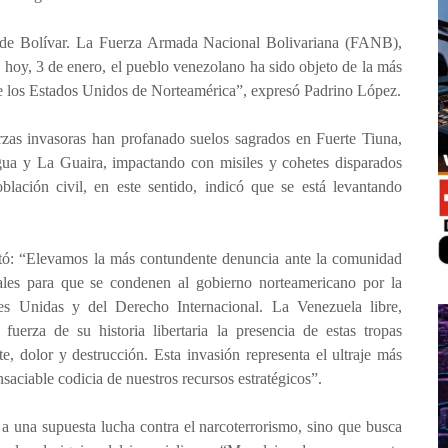
as de Bolívar. La Fuerza Armada Nacional Bolivariana (FANB),
hoy, 3 de enero, el pueblo venezolano ha sido objeto de la más
 de los Estados Unidos de Norteamérica”, expresó Padrino López.
uerzas invasoras han profanado suelos sagrados en Fuerte Tiuna,
gua y La Guaira, impactando con misiles y cohetes disparados
lación civil, en este sentido, indicó que se está levantando
altó: “Elevamos la más contundente denuncia ante la comunidad
rales para que se condenen al gobierno norteamericano por la
nes Unidas y del Derecho Internacional. La Venezuela libre,
uerza de su historia libertaria la presencia de estas tropas
e, dolor y destrucción. Esta invasión representa el ultraje más
nsaciable codicia de nuestros recursos estratégicos”.
a una supuesta lucha contra el narcoterrorismo, sino que busca