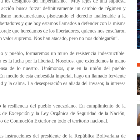
a los designios del imperialismo. “Muy lejos de una supuesta
le acción busca forzar definitivamente un cambio de régimen y
alismo norteamericano, pisoteando el derecho inalienable a la
libertadores y que hoy estamos llamados a defender con la misma
 coraje que heredamos de los libertadores, quienes nos enseñaron
 un valor supremo. Nos han atacado, pero no nos doblegarán”.
do y pueblo, formaremos un muro de resistencia indestructible.
a es la lucha por la libertad. Nosotros, que extendemos la mano
nsa de lo nuestro. Unámonos, que en la unión del pueblo
. En medio de esta embestida imperial, hago un llamado ferviente
d y la calma. La desesperación es aliada del invasor, la interesa
ó la resiliencia del pueblo venezolano. En cumplimiento de la
os de Excepción y la Ley Orgánica de Seguridad de la Nación,
do de Conmoción Exterior en todo el territorio nacional.
s instrucciones del presidente de la República Bolivariana de