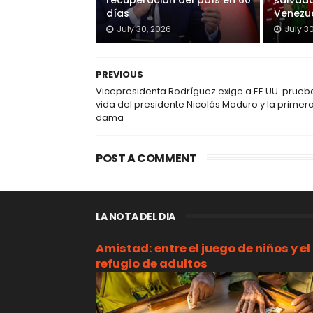
recuperación del país en 60
salvado
días
Venezu
July 30, 2026
July 3
PREVIOUS
Vicepresidenta Rodríguez exige a EE.UU. prueb
vida del presidente Nicolás Maduro y la primer
dama
POST A COMMENT
LA NOTA DEL DIA
Amistad: entre el juego de niños y el
refugio de adultos