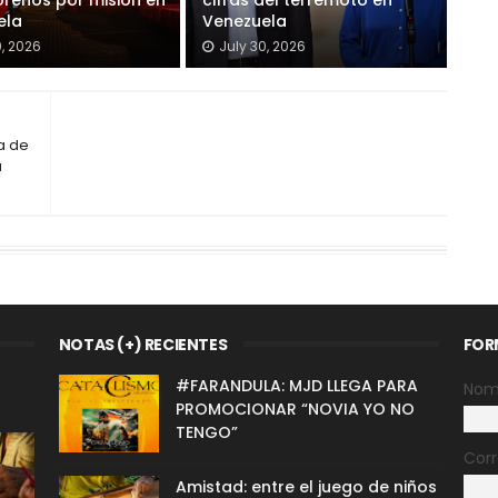
reños por misión en
cifras del terremoto en
ela
Venezuela
0, 2026
July 30, 2026
a de
a
NOTAS (+) RECIENTES
FOR
#FARANDULA: MJD LLEGA PARA
Nom
PROMOCIONAR “NOVIA YO NO
TENGO”
Corr
Amistad: entre el juego de niños