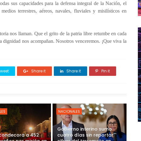
das sus capacidades para la defensa integral de la Nación, el
medios terrestres, aéreos, navales, fluviales y misilísticos en
toria nos llaman. Que el grito de la patria libre retumbe en cada
y la dignidad nos acompañan. Nosotros venceremos. ¡Que viva la
weet
Share it
Share it
Pin it
LES
NACIONALES
Gobierno interino suma
 condecora a 452
cuatro días sin reportar