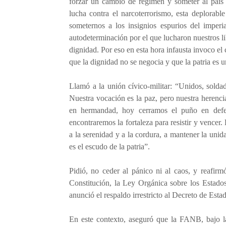
forzar un cambio de régimen y someter al país 
lucha contra el narcoterrorismo, esta deplorab
someternos a los insignios espurios del imperi
autodeterminación por el que lucharon nuestros 
dignidad. Por eso en esta hora infausta invoco el
que la dignidad no se negocia y que la patria es
Llamó a la unión cívico-militar: “Unidos, solda
Nuestra vocación es la paz, pero nuestra herenci
en hermandad, hoy cerramos el puño en defe
encontraremos la fortaleza para resistir y vencer
a la serenidad y a la cordura, a mantener la unida
es el escudo de la patria”.
Pidió, no ceder al pánico ni al caos, y reafirm
Constitución, la Ley Orgánica sobre los Estad
anunció el respaldo irrestricto al Decreto de Esta
En este contexto, aseguró que la FANB, bajo la