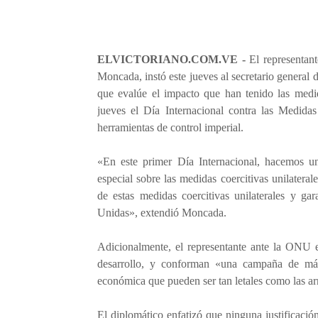
ELVICTORIANO.COM.VE -
El representan
Moncada, instó este jueves al secretario general
que evalúe el impacto que han tenido las medid
jueves el Día Internacional contra las Medidas 
herramientas de control imperial.
«En este primer Día Internacional, hacemos un
especial sobre las medidas coercitivas unilaterale
de estas medidas coercitivas unilaterales y ga
Unidas», extendió Moncada.
Adicionalmente, el representante ante la ONU e
desarrollo, y conforman «una campaña de m
económica que pueden ser tan letales como las ar
El diplomático enfatizó que ninguna justificación