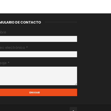
MULARIO DE CONTACTO
bre
eo electrónico
*
saje
*