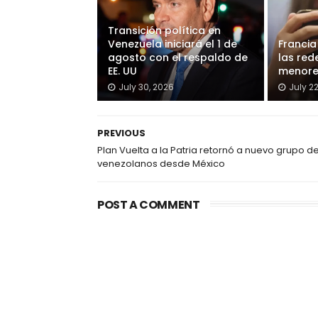
Transición política en
Venezuela iniciará el 1 de
Francia
agosto con el respaldo de
las red
EE. UU
menore
July 30, 2026
July 2
PREVIOUS
Plan Vuelta a la Patria retornó a nuevo grupo d
venezolanos desde México
POST A COMMENT