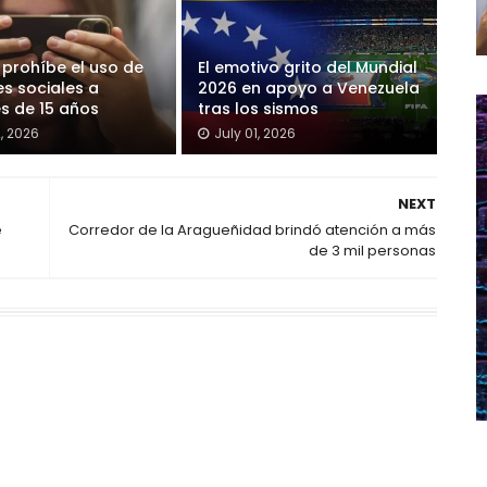
 prohíbe el uso de
El emotivo grito del Mundial
es sociales a
2026 en apoyo a Venezuela
s de 15 años
tras los sismos
2, 2026
July 01, 2026
NEXT
e
Corredor de la Aragueñidad brindó atención a más
de 3 mil personas