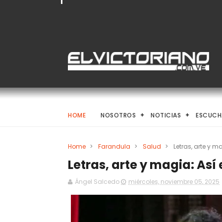
HOME
NOSOTROS
NOTICIAS
ESCUCH
Home
>
Farandula
>
Salud
>
Letras, arte y m
Letras, arte y magia: Así 
Ángel Salcedo
miércoles, noviembre 05, 2025