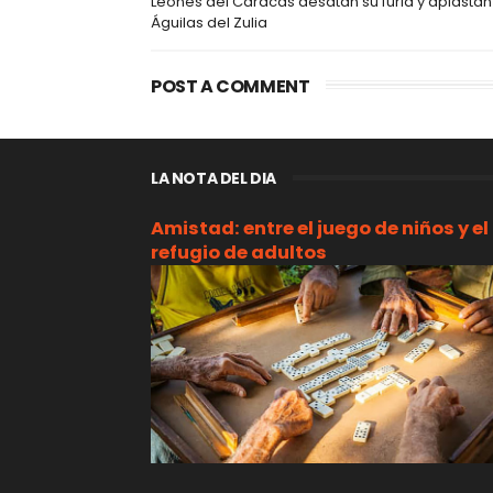
Leones del Caracas desatan su furia y aplastan
Águilas del Zulia
POST A COMMENT
LA NOTA DEL DIA
Amistad: entre el juego de niños y el
refugio de adultos