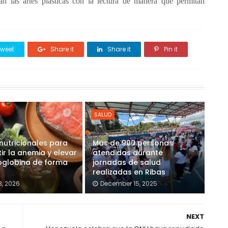
n las artes plásticas con la lectura de manera que permitan
weet
Share it
Share it
Pin it
SALUD
nutricionales para
Más de 900 personas
r la anemia y elevar
atendidas durante
oglobina de forma
jornadas de salud
realizadas en Ribas
8, 2026
December 15, 2025
NEXT