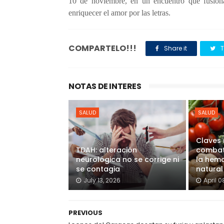
10 de noviembre, en un encuentro que fusiona
enriquecer el amor por las letras.
COMPARTELO!!!
Share it
T
NOTAS DE INTERES
SALUD
SALUD
Claves 
TDAH: alteración
combati
neurológica no se corrige ni
la hem
se contagia
natural
July 13, 2026
April 0
PREVIOUS