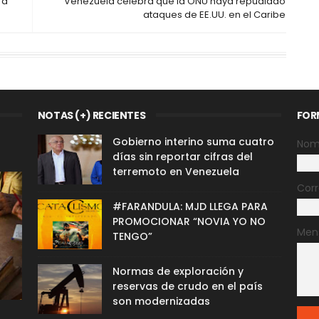
 a
Venezuela celebra que la ONU haya repudiado
ataques de EE.UU. en el Caribe
NOTAS (+) RECIENTES
FOR
Gobierno interino suma cuatro
Nom
días sin reportar cifras del
terremoto en Venezuela
Corr
#FARANDULA: MJD LLEGA PARA
PROMOCIONAR “NOVIA YO NO
Men
TENGO”
Normas de exploración y
reservas de crudo en el país
son modernizadas