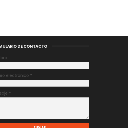
MULARIO DE CONTACTO
bre
eo electrónico
*
saje
*