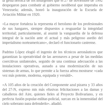
la gesta heroica de los insurgentes que el 27 de noviembre de 1992
despegaron para combatir al gobierno neoliberal que imperaba en
Venezuela; además, honró la inauguración de la Escuela de
Aviación Militar en 1920.
«La mayor fortaleza la representa el heroísmo de los profesionales
de sus hangares, siempre dispuestos a resguardar la integridad
territorial; particularmente, al asumir la vanguardia de la defensa
integral de la nación ante el actual y más peligroso asedio del
imperialismo norteamericano», declaró el funcionario castrense.
Padrino López elogió el ingenio de los técnicos aeronáuticos que
garantizan la operatividad de las aeronaves a pesar de las medidas
coercitivas unilaterales, seguido de una continua adecuación a las
instalaciones operativas, aunado a una modernización de sus
sistemas de armas, lo que permite a la fuerza aérea mostrarse «cada
vez más potente, moderna, equipada y versátil».
«A 105 años de la creación del Componente azul pizarra y 33 años
del 27-N, expreso mis más efusivas felicitaciones a las damas y
caballeros del Aire, quienes fieles al Proyecto Bolivariano, y en
perfecta fusión popular-militar-policial, surcan en la inmensidad del
cielo soberano para defenderlo», añadió.