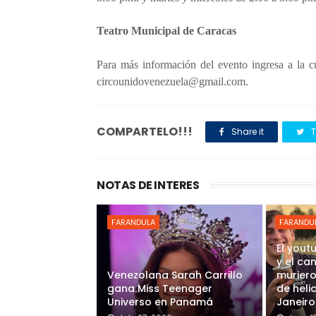
Teatro Municipal de Caracas
Para más información del evento ingresa a la c
circounidovenezuela@gmail.com.
COMPARTELO!!!
Share it
T
NOTAS DE INTERES
FARANDULA
FARANDU
El yout
y el ca
Venezolana Sarah Carrillo
muriero
gana Miss Teenager
de heli
Universo en Panamá
Janeiro