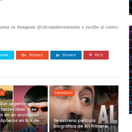
uenta en Instagram @circounidovenezuela o escribe al correo:
weet
Share it
Share it
Pin it
LA
FARANDULA
uber argentino Gaspi
ntante Oliver Tree
n en un accidente
cópteros en Río de
Se estrena película
biográfica de Alí Primera