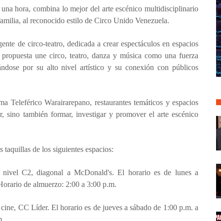
una hora, combina lo mejor del arte escénico multidisciplinario
 familia, al reconocido estilo de Circo Unido Venezuela.
te de circo-teatro, dedicada a crear espectáculos en espacios
 propuesta une circo, teatro, danza y música como una fuerza
acándose por su alto nivel artístico y su conexión con públicos
ma Teleférico Warairarepano, restaurantes temáticos y espacios
r, sino también formar, investigar y promover el arte escénico
taquillas de los siguientes espacios:
ivel C2, diagonal a McDonald's. El horario es de lunes a
Horario de almuerzo: 2:00 a 3:00 p.m.
l cine, CC Líder. El horario es de jueves a sábado de 1:00 p.m. a
m.