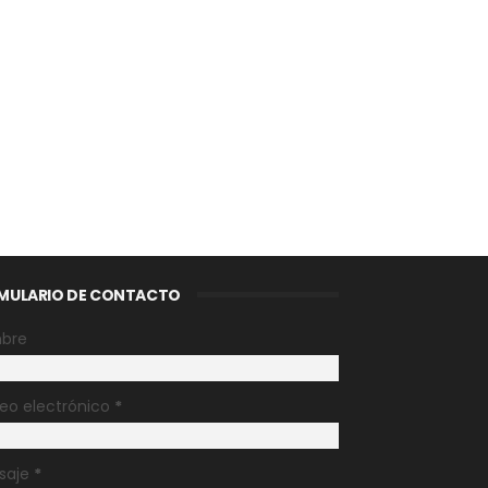
MULARIO DE CONTACTO
bre
eo electrónico
*
saje
*