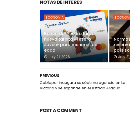
NOTAS DE INTERES
ECONOMIA
ECONOM
Banco del Tesoro lanza
nueva tarjeta «Tesoro
Normas
Joven» para menores de
reserva
edad
país s
July 21, 2026
July 21
PREVIOUS
Cablepar inaugura su séptima agencia en La
Victoria y se expande en el estado Aragua
POST A COMMENT