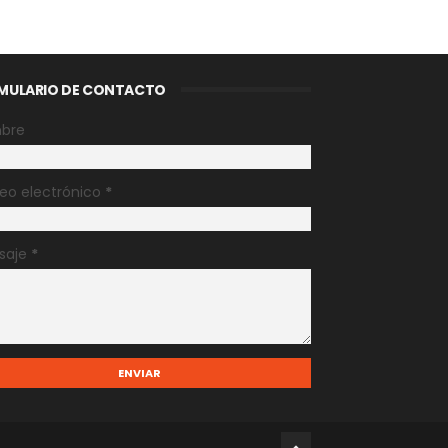
MULARIO DE CONTACTO
bre
eo electrónico
*
saje
*