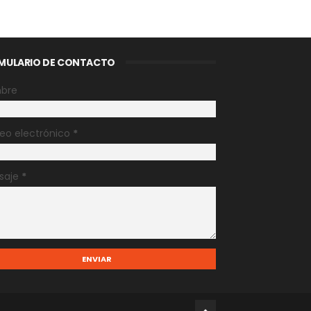
MULARIO DE CONTACTO
bre
eo electrónico
*
saje
*