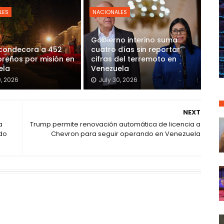
LES
NACIONALES
Gobierno interino suma
 condecora a 452
cuatro días sin reportar
reños por misión en
cifras del terremoto en
ela
Venezuela
0, 2026
July 30, 2026
NEXT
a
Trump permite renovación automática de licencia a
do
Chevron para seguir operando en Venezuela