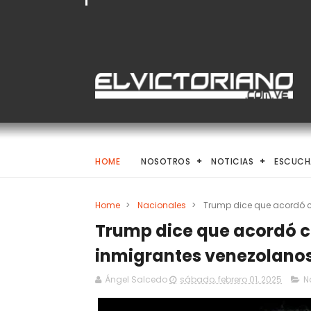
HOME
NOSOTROS
NOTICIAS
ESCUCH
Home
>
Nacionales
>
Trump dice que acordó c
Trump dice que acordó 
inmigrantes venezolano
Ángel Salcedo
sábado, febrero 01, 2025
N