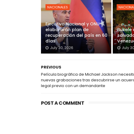
NACIONALES
NACIONA
Ejecutivo Nacional y ONU
elaborarán plan de
Bukele
recuperación del país en 60
salvado
días
Venezu
July 30, 2026
July 3
PREVIOUS
Película biográfica de Michael Jackson necesit
nuevas grabaciones tras descubrirse un acuer
legal previo con un demandante
POST A COMMENT