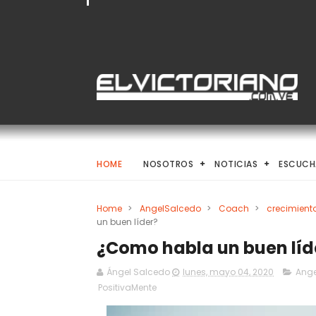
HOME
NOSOTROS
NOTICIAS
ESCUCH
Home
>
AngelSalcedo
>
Coach
>
crecimient
un buen líder?
¿Como habla un buen líd
Ángel Salcedo
lunes, mayo 04, 2020
Ange
PositivaMente