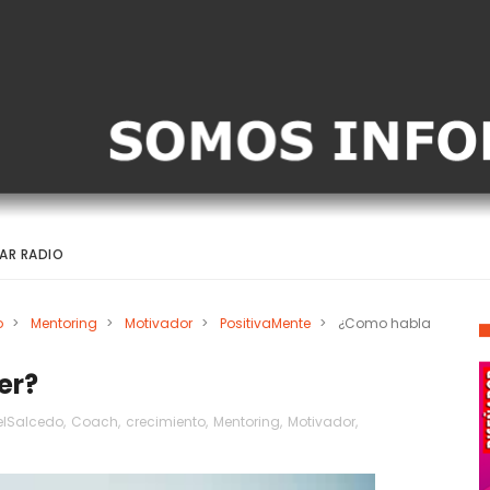
AR RADIO
o
>
Mentoring
>
Motivador
>
PositivaMente
>
¿Como habla
er?
lSalcedo
,
Coach
,
crecimiento
,
Mentoring
,
Motivador
,