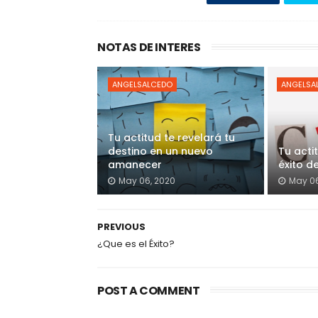
NOTAS DE INTERES
ANGELSALCEDO
ANGELSA
Tu actitud te revelará tu
destino en un nuevo
Tu acti
amanecer
éxito d
May 06, 2020
May 06
PREVIOUS
¿Que es el Éxito?
POST A COMMENT