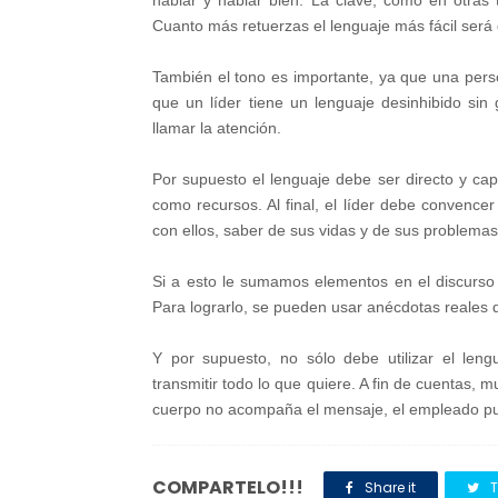
hablar y hablar bien. La clave, como en otras t
Cuanto más retuerzas el lenguaje más fácil será
También el tono es importante, ya que una perso
que un líder tiene un lenguaje desinhibido sin
llamar la atención.
Por supuesto el lenguaje debe ser directo y ca
como recursos. Al final, el líder debe convence
con ellos, saber de sus vidas y de sus problema
Si a esto le sumamos elementos en el discurso q
Para lograrlo, se pueden usar anécdotas reales 
Y por supuesto, no sólo debe utilizar el len
transmitir todo lo que quiere. A fin de cuentas,
cuerpo no acompaña el mensaje, el empleado p
COMPARTELO!!!
Share it
T