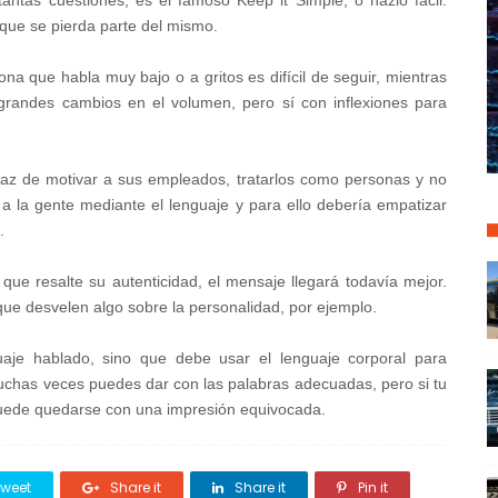
antas cuestiones, es el famoso Keep it Simple, o hazlo fácil.
 que se pierda parte del mismo.
na que habla muy bajo o a gritos es difícil de seguir, mientras
 grandes cambios en el volumen, pero sí con inflexiones para
paz de motivar a sus empleados, tratarlos como personas y no
r a la gente mediante el lenguaje y para ello debería empatizar
s.
ue resalte su autenticidad, el mensaje llegará todavía mejor.
que desvelen algo sobre la personalidad, por ejemplo.
guaje hablado, sino que debe usar el lenguaje corporal para
 muchas veces puedes dar con las palabras adecuadas, pero si tu
uede quedarse con una impresión equivocada.
weet
Share it
Share it
Pin it