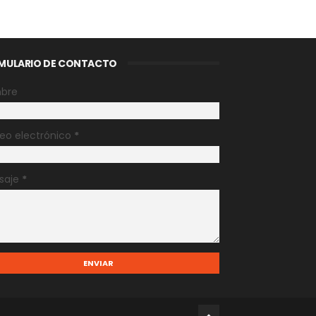
MULARIO DE CONTACTO
bre
eo electrónico
*
saje
*