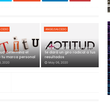
LCEDO
ANGELSALCEDO
Tu actitud del día es la que
tud determina el
te dará un giro radical a tus
e tu marca personal
resultados
, 2020
May 06, 2020