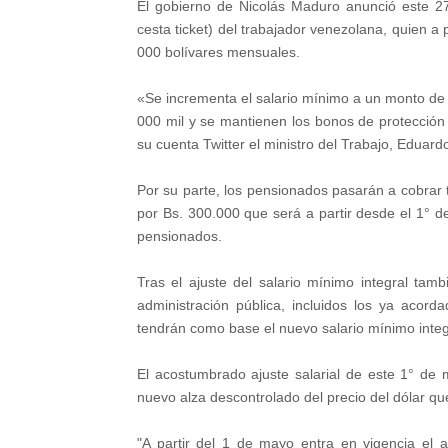
El gobierno de Nicolás Maduro anunció este 27 
cesta ticket) del trabajador venezolana, quien 
000 bolívares mensuales.
«Se incrementa el salario mínimo a un monto de 
000 mil y se mantienen los bonos de protección 
su cuenta Twitter el ministro del Trabajo, Eduard
Por su parte, los pensionados pasarán a cobrar
por Bs. 300.000 que será a partir desde el 1° d
pensionados.
Tras el ajuste del salario mínimo integral tamb
administración pública, incluidos los ya acord
tendrán como base el nuevo salario mínimo integ
El acostumbrado ajuste salarial de este 1° d
nuevo alza descontrolado del precio del dólar que
"A partir del 1 de mayo entra en vigencia el au