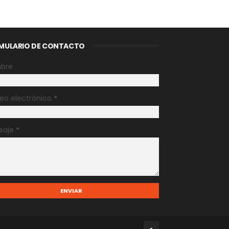
MULARIO DE CONTACTO
bre
eo electrónico
*
saje
*