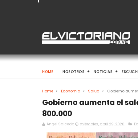
HOME
NOSOTROS
NOTICIAS
ESCUCH
Home
>
Economia
>
Salud
>
Gobierno aument
Gobierno aumenta el sala
800.000
Ángel Salcedo
miércoles, abril 29, 2020
E