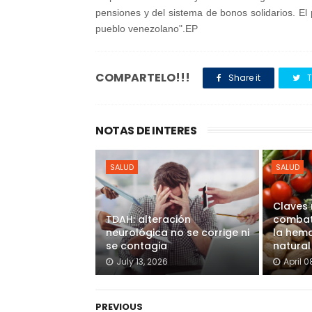
pensiones y del sistema de bonos solidarios. El
pueblo venezolano".EP
COMPARTELO!!!
Share it
T
NOTAS DE INTERES
SALUD
SALUD
Claves 
TDAH: alteración
combati
neurológica no se corrige ni
la hem
se contagia
natural
July 13, 2026
April 0
PREVIOUS