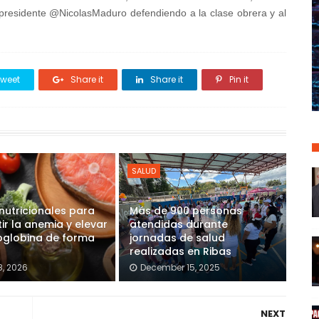
 presidente @NicolasMaduro defendiendo a la clase obrera y al
weet
Share it
Share it
Pin it
SALUD
nutricionales para
Más de 900 personas
r la anemia y elevar
atendidas durante
oglobina de forma
jornadas de salud
realizadas en Ribas
8, 2026
December 15, 2025
NEXT