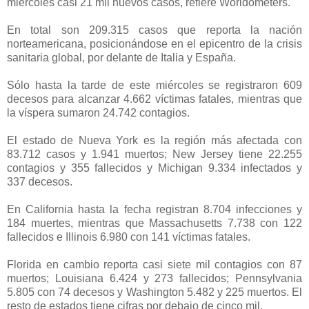
miércoles casi 21 mil nuevos casos, refiere Worldometers.
En total son 209.315 casos que reporta la nación
norteamericana, posicionándose en el epicentro de la crisis
sanitaria global, por delante de Italia y España.
Sólo hasta la tarde de este miércoles se registraron 609
decesos para alcanzar 4.662 víctimas fatales, mientras que
la víspera sumaron 24.742 contagios.
El estado de Nueva York es la región más afectada con
83.712 casos y 1.941 muertos; New Jersey tiene 22.255
contagios y 355 fallecidos y Michigan 9.334 infectados y
337 decesos.
En California hasta la fecha registran 8.704 infecciones y
184 muertes, mientras que Massachusetts 7.738 con 122
fallecidos e Illinois 6.980 con 141 víctimas fatales.
Florida en cambio reporta casi siete mil contagios con 87
muertos; Louisiana 6.424 y 273 fallecidos; Pennsylvania
5.805 con 74 decesos y Washington 5.482 y 225 muertos. El
resto de estados tiene cifras por debajo de cinco mil.