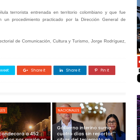
ula terrorista entrenada en territorio colombiano y que fue
en un procedimiento practicado por la Dirección General de
ectorial de Comunicación, Cultura y Turismo, Jorge Rodríguez,
weet
Share it
Share it
Pin it
LES
NACIONALES
Gobierno interino suma
 condecora a 452
cuatro días sin reportar
reños por misión en
cifras del terremoto en