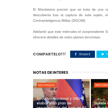
El Mandatario precisó que se trata de una cél
descubierta tras la captura de este sujeto, 
Contrainteligencia Militar (DGCIM).
Adelantó que este miércoles el vicepresidente S
ofrecerá detalles de estos planes terroristas.
COMPARTELO!!!
Share it
T
NOTAS DE INTERES
NACIONALES
NACIONA
Ejecutivo Nacional y ONU
elaborarán plan de
Bukele
recuperación del país en 60
salvado