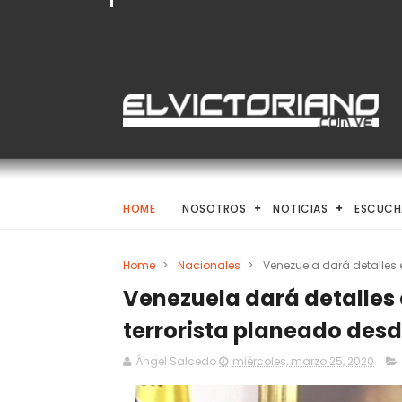
HOME
NOSOTROS
NOTICIAS
ESCUCH
Home
>
Nacionales
>
Venezuela dará detalles 
Venezuela dará detalles 
terrorista planeado des
Ángel Salcedo
miércoles, marzo 25, 2020