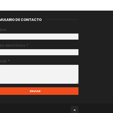
MULARIO DE CONTACTO
bre
eo electrónico
*
saje
*