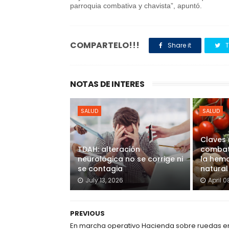
parroquia combativa y chavista”, apuntó.
COMPARTELO!!!
Share it
T
NOTAS DE INTERES
SALUD
SALUD
Claves 
TDAH: alteración
combati
neurológica no se corrige ni
la hem
se contagia
natural
July 13, 2026
April 0
PREVIOUS
En marcha operativo Hacienda sobre ruedas e