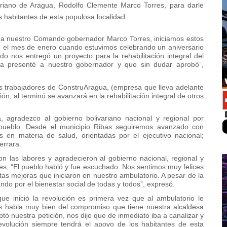
ariano de Aragua, Rodolfo Clemente Marco Torres, para darle
os habitantes de esta populosa localidad.
y a nuestro Comando gobernador Marco Torres, iniciamos estos
En el mes de enero cuando estuvimos celebrando un aniversario
o nos entregó un proyecto para la rehabilitación integral del
ta presenté a nuestro gobernador y que sin dudar aprobó”,
os trabajadores de ConstruAragua, (empresa que lleva adelante
n, al terminó se avanzará en la rehabilitación integral de otros
 agradezco al gobierno bolivariano nacional y regional por
 pueblo. Desde el municipio Ribas seguiremos avanzado con
s en materia de salud, orientadas por el ejecutivo nacional;
errara.
on las labores y agradecieron al gobierno nacional, regional y
es, “El pueblo habló y fue escuchado. Nos sentimos muy felices
tas mejoras que iniciaron en nuestro ambulatorio. A pesar de la
ndo por el bienestar social de todas y todos”, expresó.
ue inició la revolución es primera vez que al ambulatorio le
os habla muy bien del compromiso que tiene nuestra alcaldesa
tó nuestra petición, nos dijo que de inmediato iba a canalizar y
olución siempre tendrá el apoyo de los habitantes de esta