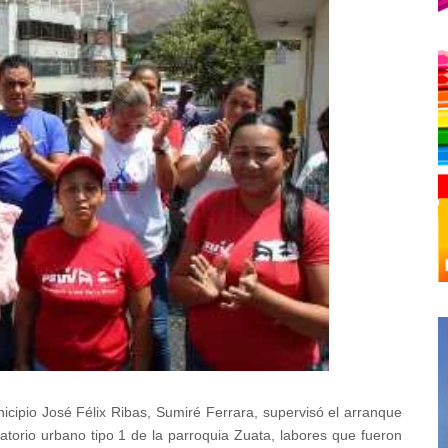
icipio José Félix Ribas, Sumiré Ferrara, supervisó el arranque
atorio urbano tipo 1 de la parroquia Zuata, labores que fueron