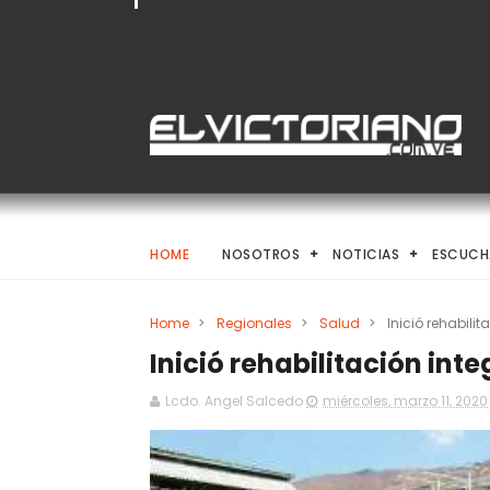
HOME
NOSOTROS
NOTICIAS
ESCUCH
Home
>
Regionales
>
Salud
>
Inició rehabili
Inició rehabilitación int
Lcdo. Angel Salcedo
miércoles, marzo 11, 2020