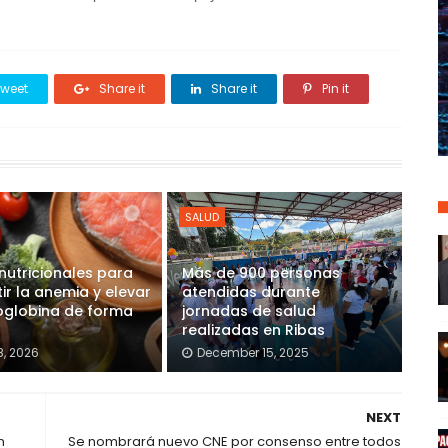
weet
Share it
Share it
Pin it
SALUD
nutricionales para
Más de 900 personas
r la anemia y elevar
atendidas durante
oglobina de forma
jornadas de salud
realizadas en Ribas
8, 2026
December 15, 2025
NEXT
n
Se nombrará nuevo CNE por consenso entre todos