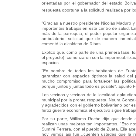
orientadas por el gobernador del estado Boliv
respuesta oportuna a la solicitud realizada por l
“Gracias a nuestro presidente Nicolás Maduro 
importantes trabajos en este centro de salud. 
más de la parroquia, el poder popular organizad
ambulatorio, solicitud que de manera inmedia
comentó la alcaldesa de Ribas.
Explicó que, como parte de una primera fase, l
el proyecto), comenzaron con la impermeabilizació
espacios.
“En nombre de todos los habitantes de Zuata,
garantizar con espacios óptimos la salud del
mucho compromiso para fortalecer las política
porque juntos y juntas todo es posible”, apuntó F
Los vecinos y vecinas de la localidad aplaudier
municipal por la pronta respuesta. Neura Gonzal
y agradecidos con el gobierno bolivariano por es
feroz guerra económica el ejecutivo sigue trabaja
Por su parte, Williams Roche dijo que desde q
realizan unas mejoras tan importantes. “Eso n
Sumiré Ferrara, con el pueblo de Zuata. Ella acep
hoy vemos así fue…cuenten ustedes que la rev