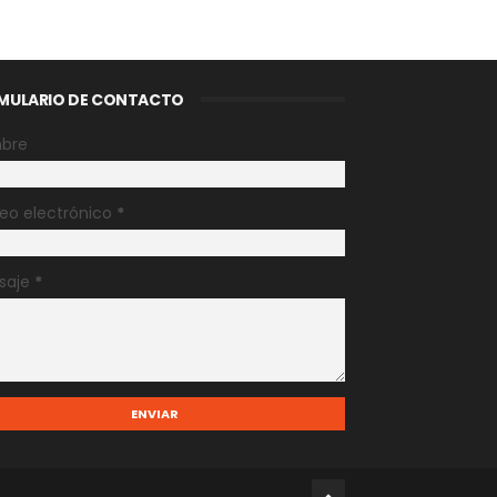
MULARIO DE CONTACTO
bre
eo electrónico
*
saje
*